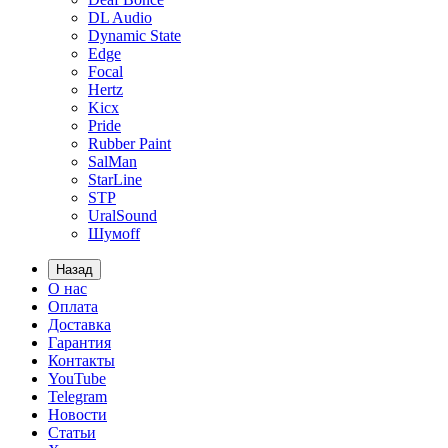
DL Audio
Dynamic State
Edge
Focal
Hertz
Kicx
Pride
Rubber Paint
SalMan
StarLine
STP
UralSound
Шумoff
Назад
О нас
Оплата
Доставка
Гарантия
Контакты
YouTube
Telegram
Новости
Статьи