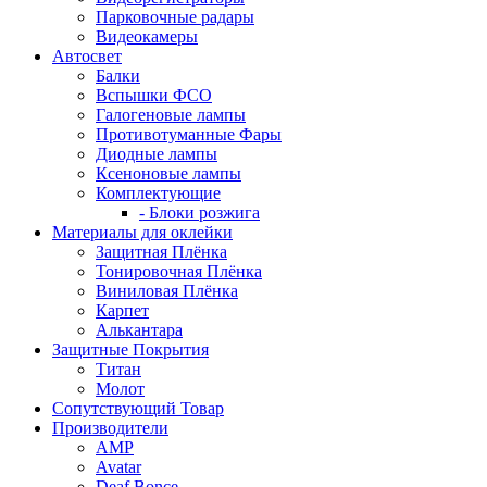
Парковочные радары
Видеокамеры
Автосвет
Балки
Вспышки ФСО
Галогеновые лампы
Противотуманные Фары
Диодные лампы
Ксеноновые лампы
Комплектующие
- Блоки розжига
Материалы для оклейки
Защитная Плёнка
Тонировочная Плёнка
Виниловая Плёнка
Карпет
Алькантара
Защитные Покрытия
Титан
Молот
Сопутствующий Товар
Производители
AMP
Avatar
Deaf Bonce