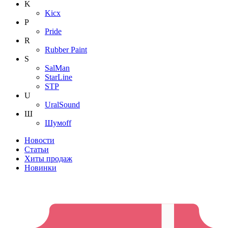
K
Kicx
P
Pride
R
Rubber Paint
S
SalMan
StarLine
STP
U
UralSound
Ш
Шумoff
Новости
Статьи
Хиты продаж
Новинки