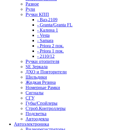
Разное
Рули
Ручки КПП
- Ваз-2109
- Granta/Granta FL
- Калина 1
- Vesta
- Samara
- Priora 2 пок.
- Priora 1 пок.
- 2110/12
Ручки отопителя
SE Зеркала
ДХО и Повторители
Шильдики
Жидкая Резина
Номерные Рамки
Сигналы
СГУ
Губы/Спойлеры
Строб.Контроллеры
Подсветка
Автоодеяла
Автоэлектроника
Видеорегистраторы