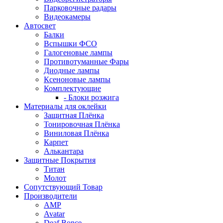
Парковочные радары
Видеокамеры
Автосвет
Балки
Вспышки ФСО
Галогеновые лампы
Противотуманные Фары
Диодные лампы
Ксеноновые лампы
Комплектующие
- Блоки розжига
Материалы для оклейки
Защитная Плёнка
Тонировочная Плёнка
Виниловая Плёнка
Карпет
Алькантара
Защитные Покрытия
Титан
Молот
Сопутствующий Товар
Производители
AMP
Avatar
Deaf Bonce