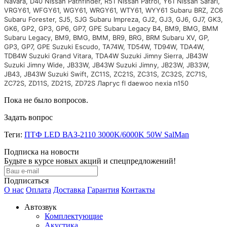
Navara, D40 Nissan Pathfinder, R51 Nissan Patrol, Y61 Nissan Safari,
VRGY61, WFGY61, WGY61, WRGY61, WTY61, WYY61 Subaru BRZ, ZC6
Subaru Forester, SJ5, SJG Subaru Impreza, GJ2, GJ3, GJ6, GJ7, GK3,
GK6, GP2, GP3, GP6, GP7, GPE Subaru Legacy B4, BM9, BMG, BMM
Subaru Legacy, BM9, BMG, BMM, BR9, BRG, BRM Subaru XV, GP,
GP3, GP7, GPE Suzuki Escudo, TA74W, TD54W, TD94W, TDA4W,
TDB4W Suzuki Grand Vitara, TDA4W Suzuki Jimny Sierra, JB43W
Suzuki Jimny Wide, JB33W, JB43W Suzuki Jimny, JB23W, JB33W,
JB43, JB43W Suzuki Swift, ZC11S, ZC21S, ZC31S, ZC32S, ZC71S,
ZC72S, ZD11S, ZD21S, ZD72S Ларгус fl daewoo nexia n150
Пока не было вопросов.
Задать вопрос
Теги:
ПТФ LED ВАЗ-2110 3000K/6000K 50W SalMan
Подписка на новости
Будьте в курсе новых акций и спецпредложений!
Подписаться
О нас
Оплата
Доставка
Гарантия
Контакты
Автозвук
Комплектующие
Акустика