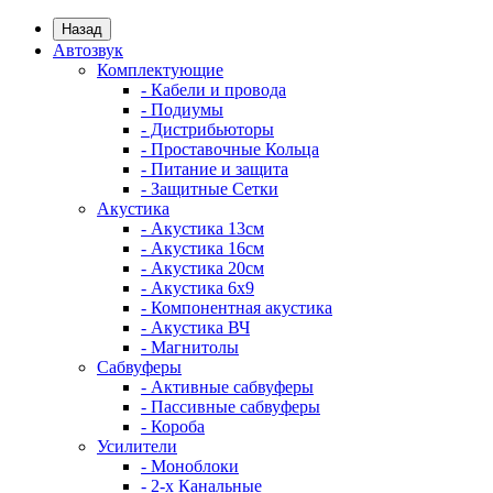
Назад
Автозвук
Комплектующие
- Кабели и провода
- Подиумы
- Дистрибьюторы
- Проставочные Кольца
- Питание и защита
- Защитные Сетки
Акустика
- Акустика 13см
- Акустика 16см
- Акустика 20см
- Акустика 6x9
- Компонентная акустика
- Акустика ВЧ
- Магнитолы
Сабвуферы
- Активные сабвуферы
- Пассивные сабвуферы
- Короба
Усилители
- Моноблоки
- 2-х Канальные