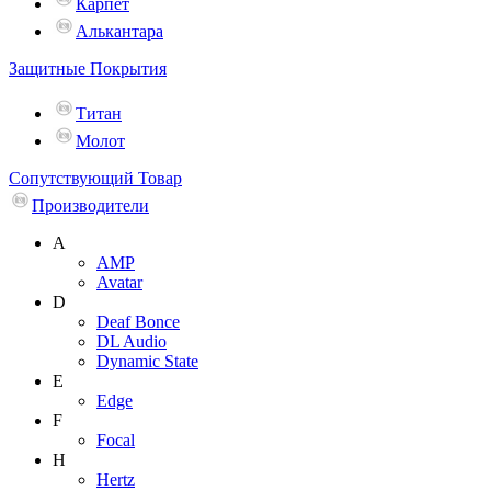
Карпет
Алькантара
Защитные Покрытия
Титан
Молот
Сопутствующий Товар
Производители
A
AMP
Avatar
D
Deaf Bonce
DL Audio
Dynamic State
E
Edge
F
Focal
H
Hertz