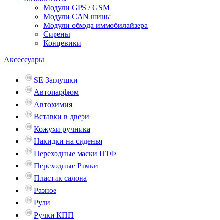
Модули GPS / GSM
Модули CAN шины
Модули обхода иммобилайзера
Сирены
Концевики
Аксессуары
SE Заглушки
Автопарфюм
Автохимия
Вставки в двери
Кожухи ручника
Накидки на сиденья
Переходные маски ПТФ
Переходные Рамки
Пластик салона
Разное
Рули
Ручки КПП