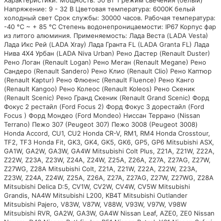
Характеристики: Мощность: 50 Вт 1 режим свечения (белый)
Напряжение: 9 - 32 В Цветовая температура: 6000K белый
холодный свет Срок службы: 30000 часов. Рабочая температура:
-40 °C ~ + 85 °C Степень водонепроницаемости: IP67 Корпус фар
из литого алюминия. Применяемость: Лада Веста (LADA Vesta)
Лада Икс Рей (LADA Xray) Лада Гранта FL (LADA Granta FL) Лада
Нива 4X4 Урбан (LADA Niva Urban) Рено Дастер (Renault Duster)
Рено Логан (Renault Logan) Рено Меган (Renault Megane) Рено
Сандеро (Renault Sandero) Рено Клио (Renault Clio) Рено Каптюр
(Renault Kaptur) Рено Флюенс (Renault Fluence) Рено Канго
(Renault Kangoo) Рено Колеос (Renault Koleos) Рено Скеник
(Renault Scenic) Рено Гранд Скеник (Renault Grand Scenic) Форд
Фокус 2 рестайл (Ford Focus 2) Форд Фокус 3 дорестайл (Ford
Focus ) Форд Мондео (Ford Mondeo) Ниссан Террано (Nissan
Terrano) Пежо 307 (Peugeot 307) Пежо 3008 (Peugeot 3008)
Honda Accord, CU1, CU2 Honda CR-V, RM1, RM4 Honda Crosstour,
TF2, TF3 Honda Fit, GK3, GK4, GK5, GK6, GP5, GP6 Mitsubishi ASX,
GA1W, GA2W, GA3W, GA4W Mitsubishi Colt Plus, Z21A, Z21W, Z22A,
Z22W, Z23A, Z23W, Z24A, Z24W, Z25A, Z26A, Z27A, Z27AG, Z27W,
Z27WG, Z28A Mitsubishi Colt, Z21A, Z21W, Z22A, Z22W, Z23A,
Z23W, Z24A, Z24W, Z25A, Z26A, Z27A, Z27AG, Z27W, Z27WG, Z28A
Mitsubishi Delica D:5, CV1W, CV2W, CV4W, CV5W Mitsubishi
Grandis, NA4W Mitsubishi L200, KB4T Mitsubishi Outlander
Mitsubishi Pajero, V83W, V87W, V88W, V93W, V97W, V98W
Mitsubishi RVR, GA2W, GA3W, GA4W Nissan Leaf, AZE0, ZE0 Nissan