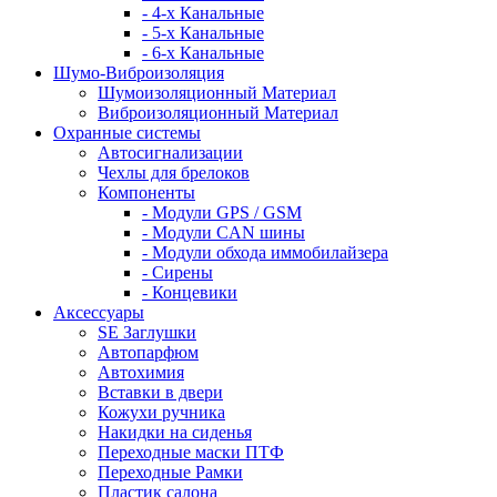
- 4-х Канальные
- 5-х Канальные
- 6-х Канальные
Шумо-Виброизоляция
Шумоизоляционный Материал
Виброизоляционный Материал
Охранные системы
Автосигнализации
Чехлы для брелоков
Компоненты
- Модули GPS / GSM
- Модули CAN шины
- Модули обхода иммобилайзера
- Сирены
- Концевики
Аксессуары
SE Заглушки
Автопарфюм
Автохимия
Вставки в двери
Кожухи ручника
Накидки на сиденья
Переходные маски ПТФ
Переходные Рамки
Пластик салона