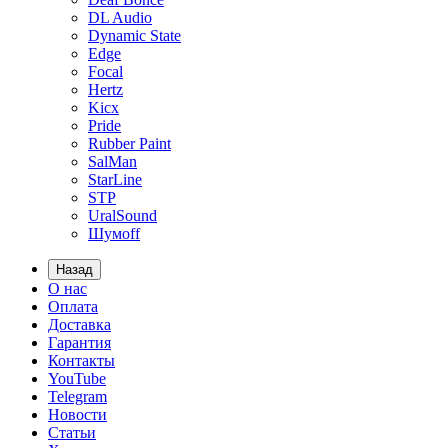
DL Audio
Dynamic State
Edge
Focal
Hertz
Kicx
Pride
Rubber Paint
SalMan
StarLine
STP
UralSound
Шумoff
Назад
О нас
Оплата
Доставка
Гарантия
Контакты
YouTube
Telegram
Новости
Статьи