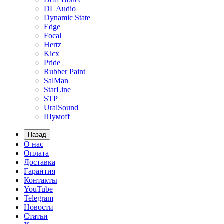
DL Audio
Dynamic State
Edge
Focal
Hertz
Kicx
Pride
Rubber Paint
SalMan
StarLine
STP
UralSound
Шумoff
Назад
О нас
Оплата
Доставка
Гарантия
Контакты
YouTube
Telegram
Новости
Статьи