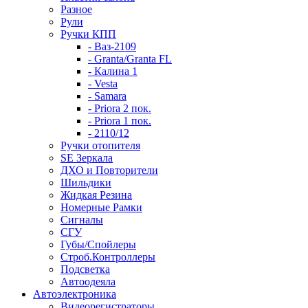
Разное
Рули
Ручки КПП
- Ваз-2109
- Granta/Granta FL
- Калина 1
- Vesta
- Samara
- Priora 2 пок.
- Priora 1 пок.
- 2110/12
Ручки отопителя
SE Зеркала
ДХО и Повторители
Шильдики
Жидкая Резина
Номерные Рамки
Сигналы
СГУ
Губы/Спойлеры
Строб.Контроллеры
Подсветка
Автоодеяла
Автоэлектроника
Видеорегистраторы