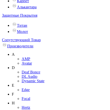
Карпет
Алькантара
Защитные Покрытия
Титан
Молот
Сопутствующий Товар
Производители
A
AMP
Avatar
D
Deaf Bonce
DL Audio
Dynamic State
E
Edge
F
Focal
H
Hertz