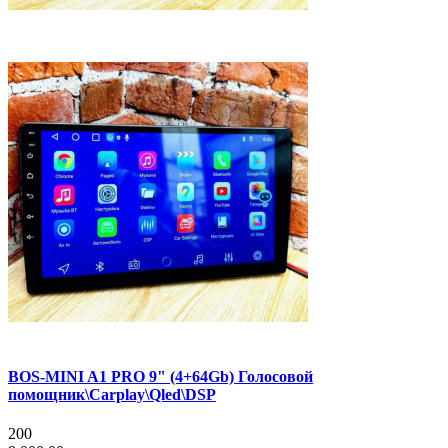
BOS-MINI A1 PRO 9" (4+64Gb) Голосовой
помощник\Carplay\Qled\DSP
200