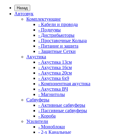
Назад
Автозвук
Комплектующие
- Кабели и провода
- Подиумы
- Дистрибьюторы
- Проставочные Кольца
- Питание и защита
- Защитные Сетки
Акустика
- Акустика 13см
- Акустика 16см
- Акустика 20см
- Акустика 6x9
- Компонентная акустика
- Акустика ВЧ
- Магнитолы
Сабвуферы
- Активные сабвуферы
- Пассивные сабвуферы
- Короба
Усилители
- Моноблоки
- 2-х Канальные