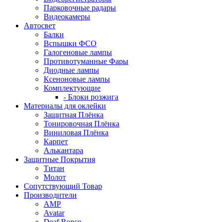
Парковочные радары
Видеокамеры
Автосвет
Балки
Вспышки ФСО
Галогеновые лампы
Противотуманные Фары
Диодные лампы
Ксеноновые лампы
Комплектующие
- Блоки розжига
Материалы для оклейки
Защитная Плёнка
Тонировочная Плёнка
Виниловая Плёнка
Карпет
Алькантара
Защитные Покрытия
Титан
Молот
Сопутствующий Товар
Производители
AMP
Avatar
Deaf Bonce