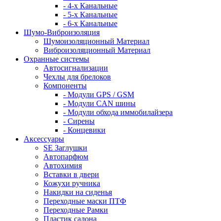
- 4-х Канальные
- 5-х Канальные
- 6-х Канальные
Шумо-Виброизоляция
Шумоизоляционный Материал
Виброизоляционный Материал
Охранные системы
Автосигнализации
Чехлы для брелоков
Компоненты
- Модули GPS / GSM
- Модули CAN шины
- Модули обхода иммобилайзера
- Сирены
- Концевики
Аксессуары
SE Заглушки
Автопарфюм
Автохимия
Вставки в двери
Кожухи ручника
Накидки на сиденья
Переходные маски ПТФ
Переходные Рамки
Пластик салона