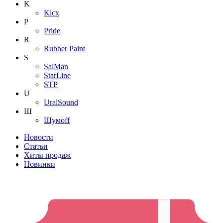
K
Kicx
P
Pride
R
Rubber Paint
S
SalMan
StarLine
STP
U
UralSound
Ш
Шумoff
Новости
Статьи
Хиты продаж
Новинки