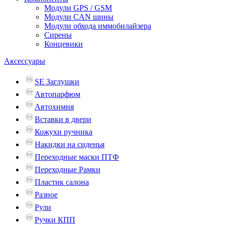
Модули GPS / GSM
Модули CAN шины
Модули обхода иммобилайзера
Сирены
Концевики
Аксессуары
SE Заглушки
Автопарфюм
Автохимия
Вставки в двери
Кожухи ручника
Накидки на сиденья
Переходные маски ПТФ
Переходные Рамки
Пластик салона
Разное
Рули
Ручки КПП