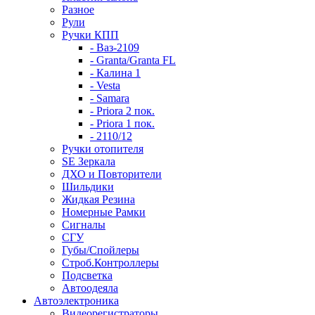
Разное
Рули
Ручки КПП
- Ваз-2109
- Granta/Granta FL
- Калина 1
- Vesta
- Samara
- Priora 2 пок.
- Priora 1 пок.
- 2110/12
Ручки отопителя
SE Зеркала
ДХО и Повторители
Шильдики
Жидкая Резина
Номерные Рамки
Сигналы
СГУ
Губы/Спойлеры
Строб.Контроллеры
Подсветка
Автоодеяла
Автоэлектроника
Видеорегистраторы