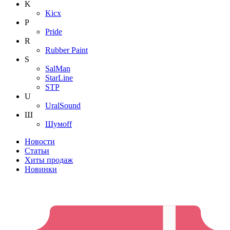
K
Kicx
P
Pride
R
Rubber Paint
S
SalMan
StarLine
STP
U
UralSound
Ш
Шумoff
Новости
Статьи
Хиты продаж
Новинки