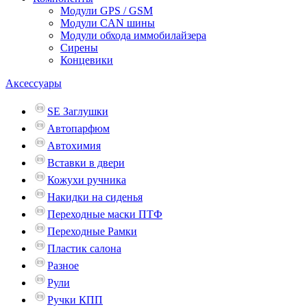
Модули GPS / GSM
Модули CAN шины
Модули обхода иммобилайзера
Сирены
Концевики
Аксессуары
SE Заглушки
Автопарфюм
Автохимия
Вставки в двери
Кожухи ручника
Накидки на сиденья
Переходные маски ПТФ
Переходные Рамки
Пластик салона
Разное
Рули
Ручки КПП