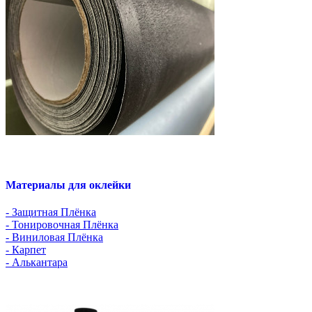
Материалы для оклейки
- Защитная Плёнка
- Тонировочная Плёнка
- Виниловая Плёнка
- Карпет
- Алькантара