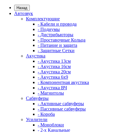
Назад
Автозвук
Комплектующие
- Кабели и провода
- Подиумы
- Дистрибьюторы
- Проставочные Кольца
- Питание и защита
- Защитные Сетки
Акустика
- Акустика 13см
- Акустика 16см
- Акустика 20см
- Акустика 6x9
- Компонентная акустика
- Акустика ВЧ
- Магнитолы
Сабвуферы
- Активные сабвуферы
- Пассивные сабвуферы
- Короба
Усилители
- Моноблоки
- 2-х Канальные