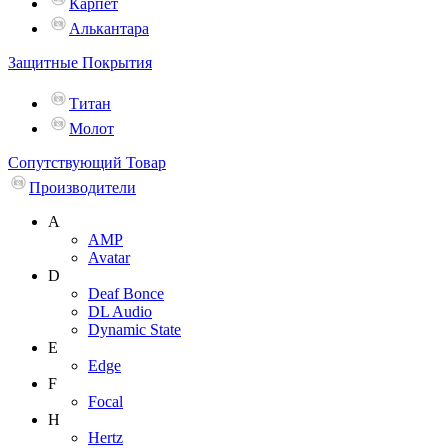
Карпет
Алькантара
Защитные Покрытия
Титан
Молот
Сопутствующий Товар
Производители
A
AMP
Avatar
D
Deaf Bonce
DL Audio
Dynamic State
E
Edge
F
Focal
H
Hertz