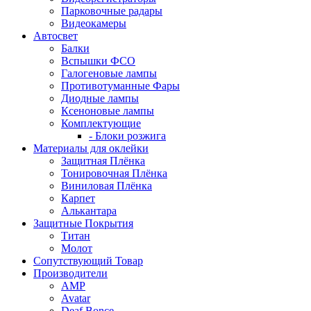
Парковочные радары
Видеокамеры
Автосвет
Балки
Вспышки ФСО
Галогеновые лампы
Противотуманные Фары
Диодные лампы
Ксеноновые лампы
Комплектующие
- Блоки розжига
Материалы для оклейки
Защитная Плёнка
Тонировочная Плёнка
Виниловая Плёнка
Карпет
Алькантара
Защитные Покрытия
Титан
Молот
Сопутствующий Товар
Производители
AMP
Avatar
Deaf Bonce