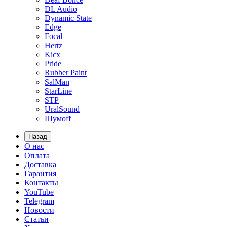
DL Audio
Dynamic State
Edge
Focal
Hertz
Kicx
Pride
Rubber Paint
SalMan
StarLine
STP
UralSound
Шумoff
Назад
О нас
Оплата
Доставка
Гарантия
Контакты
YouTube
Telegram
Новости
Статьи