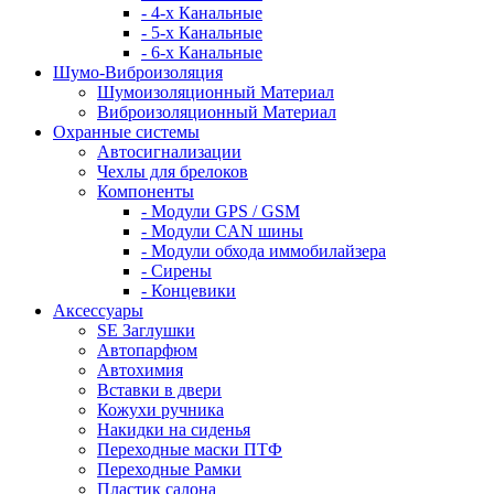
- 4-х Канальные
- 5-х Канальные
- 6-х Канальные
Шумо-Виброизоляция
Шумоизоляционный Материал
Виброизоляционный Материал
Охранные системы
Автосигнализации
Чехлы для брелоков
Компоненты
- Модули GPS / GSM
- Модули CAN шины
- Модули обхода иммобилайзера
- Сирены
- Концевики
Аксессуары
SE Заглушки
Автопарфюм
Автохимия
Вставки в двери
Кожухи ручника
Накидки на сиденья
Переходные маски ПТФ
Переходные Рамки
Пластик салона