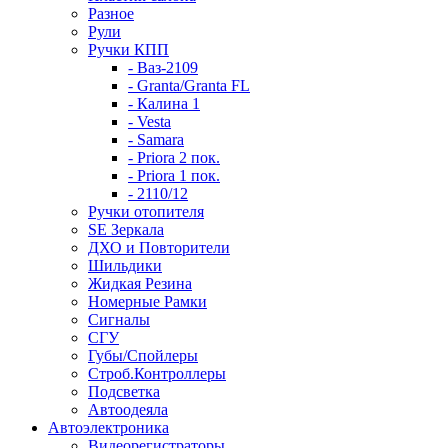
Разное
Рули
Ручки КПП
- Ваз-2109
- Granta/Granta FL
- Калина 1
- Vesta
- Samara
- Priora 2 пок.
- Priora 1 пок.
- 2110/12
Ручки отопителя
SE Зеркала
ДХО и Повторители
Шильдики
Жидкая Резина
Номерные Рамки
Сигналы
СГУ
Губы/Спойлеры
Строб.Контроллеры
Подсветка
Автоодеяла
Автоэлектроника
Видеорегистраторы