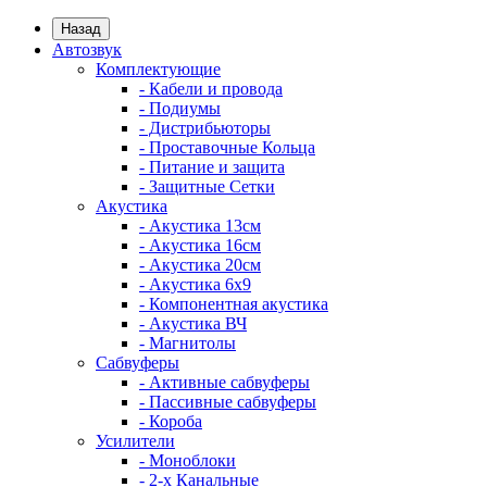
Назад
Автозвук
Комплектующие
- Кабели и провода
- Подиумы
- Дистрибьюторы
- Проставочные Кольца
- Питание и защита
- Защитные Сетки
Акустика
- Акустика 13см
- Акустика 16см
- Акустика 20см
- Акустика 6x9
- Компонентная акустика
- Акустика ВЧ
- Магнитолы
Сабвуферы
- Активные сабвуферы
- Пассивные сабвуферы
- Короба
Усилители
- Моноблоки
- 2-х Канальные