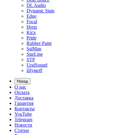
DL Audio
Dynamic State
Edge
Focal
Hertz
Kicx
Pride
Rubber Paint
SalMan
StarLine
STP
UralSound
Шумoff
Назад
О нас
Оплата
Доставка
Гарантия
Контакты
YouTube
Telegram
Новости
Статьи