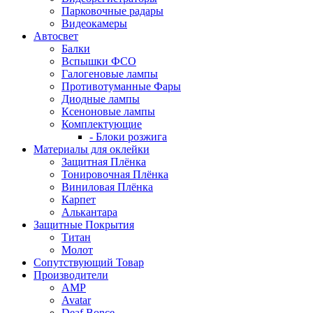
Парковочные радары
Видеокамеры
Автосвет
Балки
Вспышки ФСО
Галогеновые лампы
Противотуманные Фары
Диодные лампы
Ксеноновые лампы
Комплектующие
- Блоки розжига
Материалы для оклейки
Защитная Плёнка
Тонировочная Плёнка
Виниловая Плёнка
Карпет
Алькантара
Защитные Покрытия
Титан
Молот
Сопутствующий Товар
Производители
AMP
Avatar
Deaf Bonce