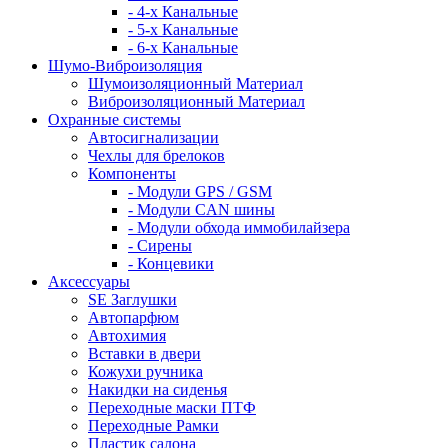
- 4-х Канальные
- 5-х Канальные
- 6-х Канальные
Шумо-Виброизоляция
Шумоизоляционный Материал
Виброизоляционный Материал
Охранные системы
Автосигнализации
Чехлы для брелоков
Компоненты
- Модули GPS / GSM
- Модули CAN шины
- Модули обхода иммобилайзера
- Сирены
- Концевики
Аксессуары
SE Заглушки
Автопарфюм
Автохимия
Вставки в двери
Кожухи ручника
Накидки на сиденья
Переходные маски ПТФ
Переходные Рамки
Пластик салона