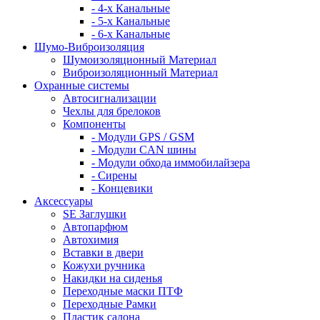
- 4-х Канальные
- 5-х Канальные
- 6-х Канальные
Шумо-Виброизоляция
Шумоизоляционный Материал
Виброизоляционный Материал
Охранные системы
Автосигнализации
Чехлы для брелоков
Компоненты
- Модули GPS / GSM
- Модули CAN шины
- Модули обхода иммобилайзера
- Сирены
- Концевики
Аксессуары
SE Заглушки
Автопарфюм
Автохимия
Вставки в двери
Кожухи ручника
Накидки на сиденья
Переходные маски ПТФ
Переходные Рамки
Пластик салона