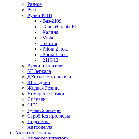
Разное
Рули
Ручки КПП
- Ваз-2109
- Granta/Granta FL
- Калина 1
- Vesta
- Samara
- Priora 2 пок.
- Priora 1 пок.
- 2110/12
Ручки отопителя
SE Зеркала
ДХО и Повторители
Шильдики
Жидкая Резина
Номерные Рамки
Сигналы
СГУ
Губы/Спойлеры
Строб.Контроллеры
Подсветка
Автоодеяла
Автоэлектроника
Видеорегистраторы