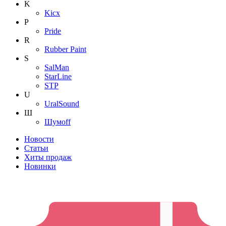
K
Kicx
P
Pride
R
Rubber Paint
S
SalMan
StarLine
STP
U
UralSound
Ш
Шумoff
Новости
Статьи
Хиты продаж
Новинки