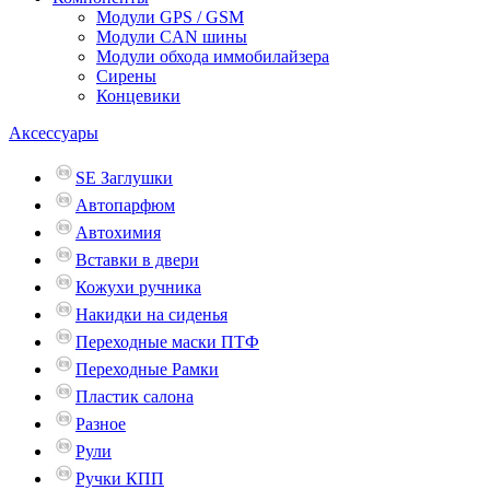
Модули GPS / GSM
Модули CAN шины
Модули обхода иммобилайзера
Сирены
Концевики
Аксессуары
SE Заглушки
Автопарфюм
Автохимия
Вставки в двери
Кожухи ручника
Накидки на сиденья
Переходные маски ПТФ
Переходные Рамки
Пластик салона
Разное
Рули
Ручки КПП