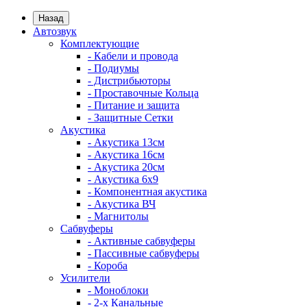
Назад
Автозвук
Комплектующие
- Кабели и провода
- Подиумы
- Дистрибьюторы
- Проставочные Кольца
- Питание и защита
- Защитные Сетки
Акустика
- Акустика 13см
- Акустика 16см
- Акустика 20см
- Акустика 6x9
- Компонентная акустика
- Акустика ВЧ
- Магнитолы
Сабвуферы
- Активные сабвуферы
- Пассивные сабвуферы
- Короба
Усилители
- Моноблоки
- 2-х Канальные