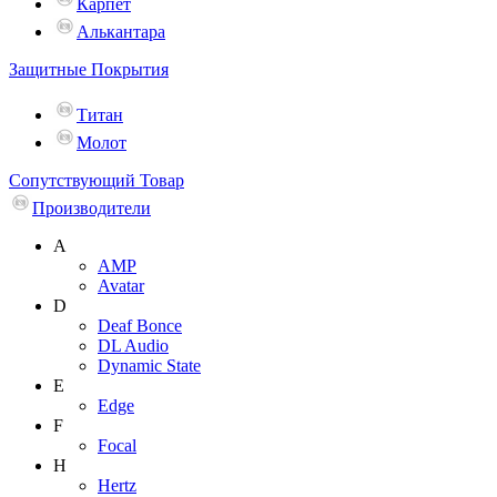
Карпет
Алькантара
Защитные Покрытия
Титан
Молот
Сопутствующий Товар
Производители
A
AMP
Avatar
D
Deaf Bonce
DL Audio
Dynamic State
E
Edge
F
Focal
H
Hertz