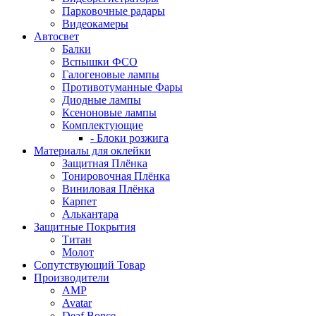
Парковочные радары
Видеокамеры
Автосвет
Балки
Вспышки ФСО
Галогеновые лампы
Противотуманные Фары
Диодные лампы
Ксеноновые лампы
Комплектующие
- Блоки розжига
Материалы для оклейки
Защитная Плёнка
Тонировочная Плёнка
Виниловая Плёнка
Карпет
Алькантара
Защитные Покрытия
Титан
Молот
Сопутствующий Товар
Производители
AMP
Avatar
Deaf Bonce