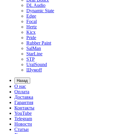
DL Audio
Dynamic State
Edge
Focal
Hertz
Kicx
Pride
Rubber Paint
SalMan
StarLine
STP
UralSound
Шумoff
Назад
О нас
Оплата
Доставка
Гарантия
Контакты
YouTube
Telegram
Новости
Статьи