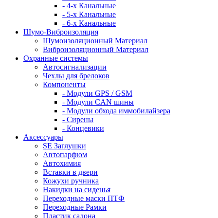
- 4-х Канальные
- 5-х Канальные
- 6-х Канальные
Шумо-Виброизоляция
Шумоизоляционный Материал
Виброизоляционный Материал
Охранные системы
Автосигнализации
Чехлы для брелоков
Компоненты
- Модули GPS / GSM
- Модули CAN шины
- Модули обхода иммобилайзера
- Сирены
- Концевики
Аксессуары
SE Заглушки
Автопарфюм
Автохимия
Вставки в двери
Кожухи ручника
Накидки на сиденья
Переходные маски ПТФ
Переходные Рамки
Пластик салона