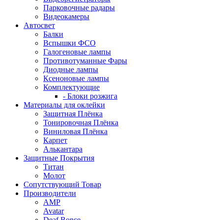
Парковочные радары
Видеокамеры
Автосвет
Балки
Вспышки ФСО
Галогеновые лампы
Противотуманные Фары
Диодные лампы
Ксеноновые лампы
Комплектующие
- Блоки розжига
Материалы для оклейки
Защитная Плёнка
Тонировочная Плёнка
Виниловая Плёнка
Карпет
Алькантара
Защитные Покрытия
Титан
Молот
Сопутствующий Товар
Производители
AMP
Avatar
Deaf Bonce