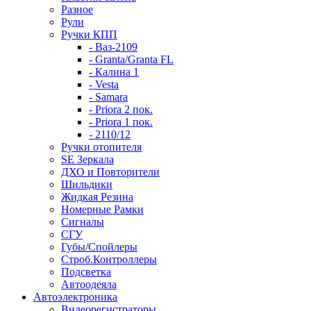
Разное
Рули
Ручки КПП
- Ваз-2109
- Granta/Granta FL
- Калина 1
- Vesta
- Samara
- Priora 2 пок.
- Priora 1 пок.
- 2110/12
Ручки отопителя
SE Зеркала
ДХО и Повторители
Шильдики
Жидкая Резина
Номерные Рамки
Сигналы
СГУ
Губы/Спойлеры
Строб.Контроллеры
Подсветка
Автоодеяла
Автоэлектроника
Видеорегистраторы