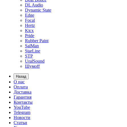
DL Audio
Dynamic State
Edge
Focal
Hertz
Kicx
Pride
Rubber Paint
SalMan
StarLine
STP
UralSound
Шумoff
Назад
О нас
Оплата
Доставка
Гарантия
Контакты
YouTube
Telegram
Новости
Статьи