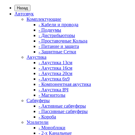
Назад
Автозвук
Комплектующие
- Кабели и провода
- Подиумы
- Дистрибьюторы
- Проставочные Кольца
- Питание и защита
- Защитные Сетки
Акустика
- Акустика 13см
- Акустика 16см
- Акустика 20см
- Акустика 6x9
- Компонентная акустика
- Акустика ВЧ
- Магнитолы
Сабвуферы
- Активные сабвуферы
- Пассивные сабвуферы
- Короба
Усилители
- Моноблоки
- 2-х Канальные