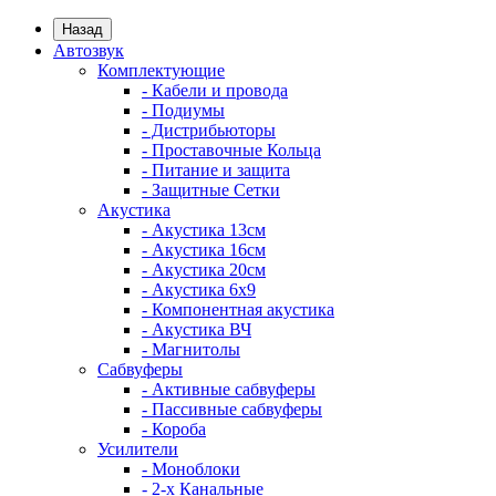
Назад
Автозвук
Комплектующие
- Кабели и провода
- Подиумы
- Дистрибьюторы
- Проставочные Кольца
- Питание и защита
- Защитные Сетки
Акустика
- Акустика 13см
- Акустика 16см
- Акустика 20см
- Акустика 6x9
- Компонентная акустика
- Акустика ВЧ
- Магнитолы
Сабвуферы
- Активные сабвуферы
- Пассивные сабвуферы
- Короба
Усилители
- Моноблоки
- 2-х Канальные