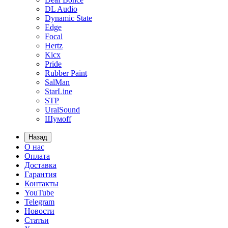
DL Audio
Dynamic State
Edge
Focal
Hertz
Kicx
Pride
Rubber Paint
SalMan
StarLine
STP
UralSound
Шумoff
Назад
О нас
Оплата
Доставка
Гарантия
Контакты
YouTube
Telegram
Новости
Статьи