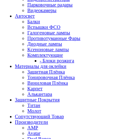
Парковочные радары
Видеокамеры
Автосвет
Балки
Вспышки ФСО
Галогеновые лампы
Противотуманные Фары
Диодные лампы
Ксеноновые лампы
Комплектующие
- Блоки розжига
Материалы для оклейки
Защитная Плёнка
Тонировочная Плёнка
Виниловая Плёнка
Карпет
Алькантара
Защитные Покрытия
Титан
Молот
Сопутствующий Товар
Производители
AMP
Avatar
Deaf Bonce