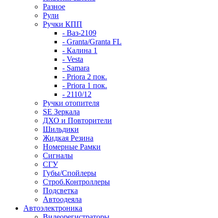
Разное
Рули
Ручки КПП
- Ваз-2109
- Granta/Granta FL
- Калина 1
- Vesta
- Samara
- Priora 2 пок.
- Priora 1 пок.
- 2110/12
Ручки отопителя
SE Зеркала
ДХО и Повторители
Шильдики
Жидкая Резина
Номерные Рамки
Сигналы
СГУ
Губы/Спойлеры
Строб.Контроллеры
Подсветка
Автоодеяла
Автоэлектроника
Видеорегистраторы