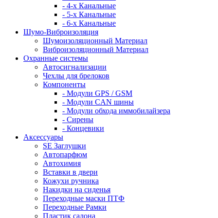
- 4-х Канальные
- 5-х Канальные
- 6-х Канальные
Шумо-Виброизоляция
Шумоизоляционный Материал
Виброизоляционный Материал
Охранные системы
Автосигнализации
Чехлы для брелоков
Компоненты
- Модули GPS / GSM
- Модули CAN шины
- Модули обхода иммобилайзера
- Сирены
- Концевики
Аксессуары
SE Заглушки
Автопарфюм
Автохимия
Вставки в двери
Кожухи ручника
Накидки на сиденья
Переходные маски ПТФ
Переходные Рамки
Пластик салона