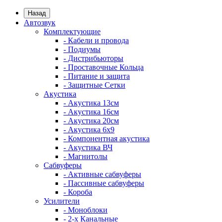
Назад
Автозвук
Комплектующие
- Кабели и провода
- Подиумы
- Дистрибьюторы
- Проставочные Кольца
- Питание и защита
- Защитные Сетки
Акустика
- Акустика 13см
- Акустика 16см
- Акустика 20см
- Акустика 6x9
- Компонентная акустика
- Акустика ВЧ
- Магнитолы
Сабвуферы
- Активные сабвуферы
- Пассивные сабвуферы
- Короба
Усилители
- Моноблоки
- 2-х Канальные