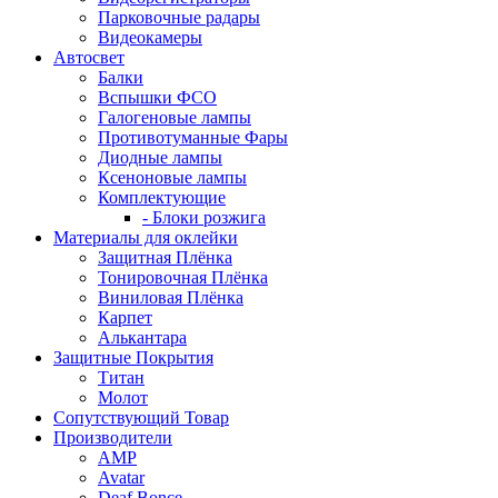
Парковочные радары
Видеокамеры
Автосвет
Балки
Вспышки ФСО
Галогеновые лампы
Противотуманные Фары
Диодные лампы
Ксеноновые лампы
Комплектующие
- Блоки розжига
Материалы для оклейки
Защитная Плёнка
Тонировочная Плёнка
Виниловая Плёнка
Карпет
Алькантара
Защитные Покрытия
Титан
Молот
Сопутствующий Товар
Производители
AMP
Avatar
Deaf Bonce