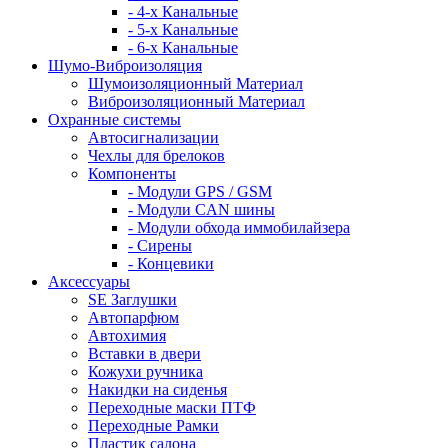
- 4-х Канальные
- 5-х Канальные
- 6-х Канальные
Шумо-Виброизоляция
Шумоизоляционный Материал
Виброизоляционный Материал
Охранные системы
Автосигнализации
Чехлы для брелоков
Компоненты
- Модули GPS / GSM
- Модули CAN шины
- Модули обхода иммобилайзера
- Сирены
- Концевики
Аксессуары
SE Заглушки
Автопарфюм
Автохимия
Вставки в двери
Кожухи ручника
Накидки на сиденья
Переходные маски ПТФ
Переходные Рамки
Пластик салона