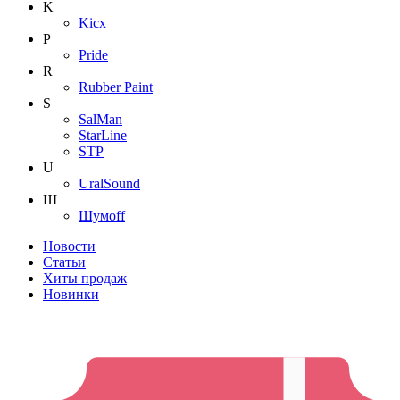
K
Kicx
P
Pride
R
Rubber Paint
S
SalMan
StarLine
STP
U
UralSound
Ш
Шумoff
Новости
Статьи
Хиты продаж
Новинки