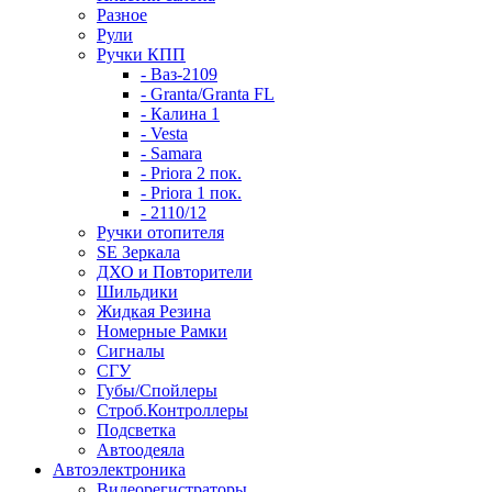
Разное
Рули
Ручки КПП
- Ваз-2109
- Granta/Granta FL
- Калина 1
- Vesta
- Samara
- Priora 2 пок.
- Priora 1 пок.
- 2110/12
Ручки отопителя
SE Зеркала
ДХО и Повторители
Шильдики
Жидкая Резина
Номерные Рамки
Сигналы
СГУ
Губы/Спойлеры
Строб.Контроллеры
Подсветка
Автоодеяла
Автоэлектроника
Видеорегистраторы