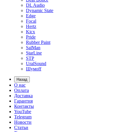
DL Audio
Dynamic State
Edge
Focal
Hertz
Kicx
Pride
Rubber Paint
SalMan
StarLine
STP
UralSound
Шумoff
Назад
О нас
Оплата
Доставка
Гарантия
Контакты
YouTube
Telegram
Новости
Статьи