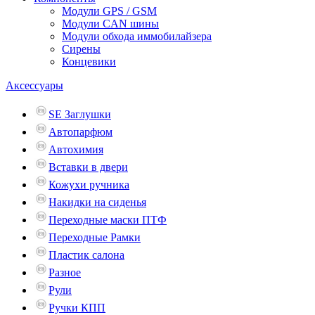
Модули GPS / GSM
Модули CAN шины
Модули обхода иммобилайзера
Сирены
Концевики
Аксессуары
SE Заглушки
Автопарфюм
Автохимия
Вставки в двери
Кожухи ручника
Накидки на сиденья
Переходные маски ПТФ
Переходные Рамки
Пластик салона
Разное
Рули
Ручки КПП