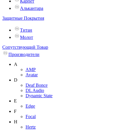
Карпет
Алькантара
Защитные Покрытия
Титан
Молот
Сопутствующий Товар
Производители
A
AMP
Avatar
D
Deaf Bonce
DL Audio
Dynamic State
E
Edge
F
Focal
H
Hertz