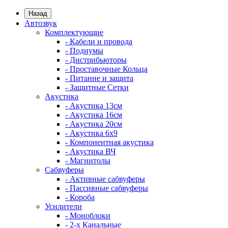
Назад
Автозвук
Комплектующие
- Кабели и провода
- Подиумы
- Дистрибьюторы
- Проставочные Кольца
- Питание и защита
- Защитные Сетки
Акустика
- Акустика 13см
- Акустика 16см
- Акустика 20см
- Акустика 6x9
- Компонентная акустика
- Акустика ВЧ
- Магнитолы
Сабвуферы
- Активные сабвуферы
- Пассивные сабвуферы
- Короба
Усилители
- Моноблоки
- 2-х Канальные