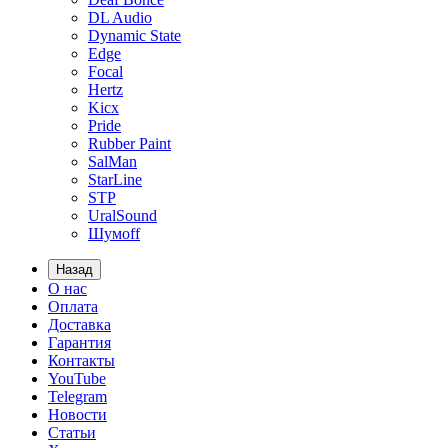
DL Audio
Dynamic State
Edge
Focal
Hertz
Kicx
Pride
Rubber Paint
SalMan
StarLine
STP
UralSound
Шумoff
Назад
О нас
Оплата
Доставка
Гарантия
Контакты
YouTube
Telegram
Новости
Статьи