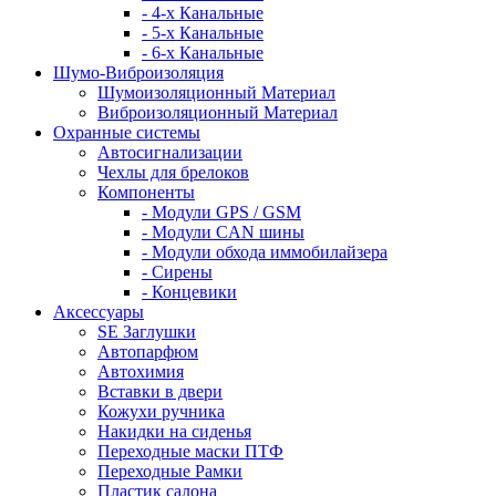
- 4-х Канальные
- 5-х Канальные
- 6-х Канальные
Шумо-Виброизоляция
Шумоизоляционный Материал
Виброизоляционный Материал
Охранные системы
Автосигнализации
Чехлы для брелоков
Компоненты
- Модули GPS / GSM
- Модули CAN шины
- Модули обхода иммобилайзера
- Сирены
- Концевики
Аксессуары
SE Заглушки
Автопарфюм
Автохимия
Вставки в двери
Кожухи ручника
Накидки на сиденья
Переходные маски ПТФ
Переходные Рамки
Пластик салона