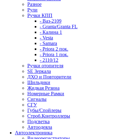
Разное
Рули
Ручки КПП
- Ваз-2109
- Granta/Granta FL
- Калина 1
- Vesta
- Samara
- Priora 2 пок.
- Priora 1 пок.
- 2110/12
Ручки отопителя
SE Зеркала
ДХО и Повторители
Шильдики
Жидкая Резина
Номерные Рамки
Сигналы
СГУ
Губы/Спойлеры
Строб.Контроллеры
Подсветка
Автоодеяла
Автоэлектроника
Видеорегистраторы