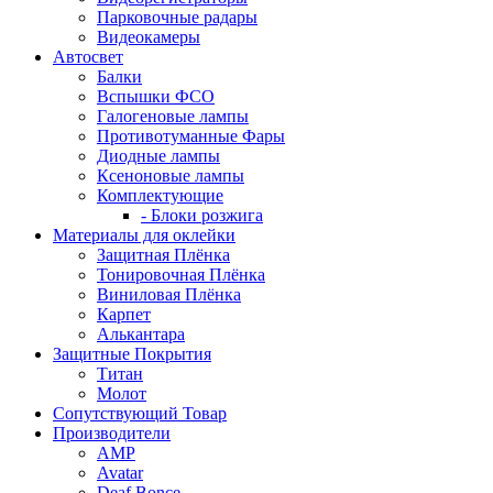
Парковочные радары
Видеокамеры
Автосвет
Балки
Вспышки ФСО
Галогеновые лампы
Противотуманные Фары
Диодные лампы
Ксеноновые лампы
Комплектующие
- Блоки розжига
Материалы для оклейки
Защитная Плёнка
Тонировочная Плёнка
Виниловая Плёнка
Карпет
Алькантара
Защитные Покрытия
Титан
Молот
Сопутствующий Товар
Производители
AMP
Avatar
Deaf Bonce