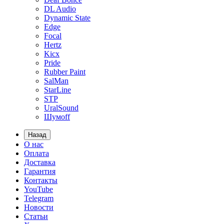
DL Audio
Dynamic State
Edge
Focal
Hertz
Kicx
Pride
Rubber Paint
SalMan
StarLine
STP
UralSound
Шумoff
Назад
О нас
Оплата
Доставка
Гарантия
Контакты
YouTube
Telegram
Новости
Статьи