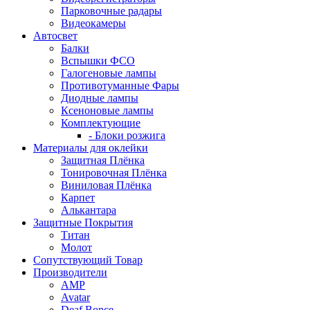
Парковочные радары
Видеокамеры
Автосвет
Балки
Вспышки ФСО
Галогеновые лампы
Противотуманные Фары
Диодные лампы
Ксеноновые лампы
Комплектующие
- Блоки розжига
Материалы для оклейки
Защитная Плёнка
Тонировочная Плёнка
Виниловая Плёнка
Карпет
Алькантара
Защитные Покрытия
Титан
Молот
Сопутствующий Товар
Производители
AMP
Avatar
Deaf Bonce