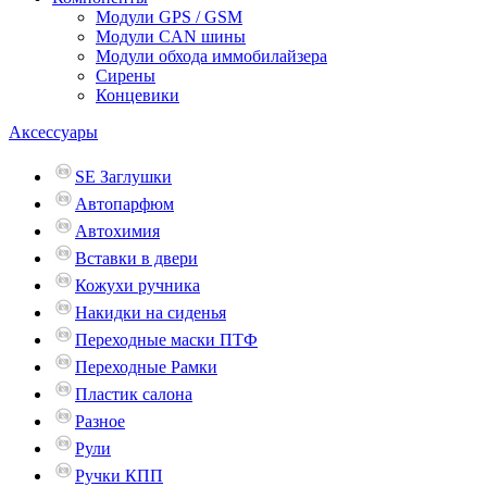
Модули GPS / GSM
Модули CAN шины
Модули обхода иммобилайзера
Сирены
Концевики
Аксессуары
SE Заглушки
Автопарфюм
Автохимия
Вставки в двери
Кожухи ручника
Накидки на сиденья
Переходные маски ПТФ
Переходные Рамки
Пластик салона
Разное
Рули
Ручки КПП