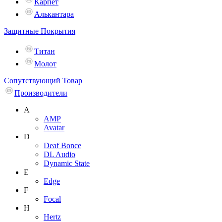
Карпет
Алькантара
Защитные Покрытия
Титан
Молот
Сопутствующий Товар
Производители
A
AMP
Avatar
D
Deaf Bonce
DL Audio
Dynamic State
E
Edge
F
Focal
H
Hertz