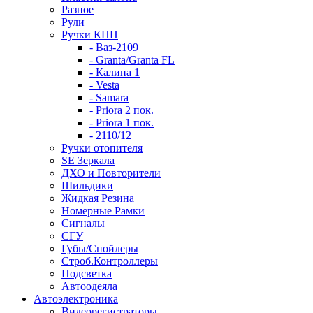
Разное
Рули
Ручки КПП
- Ваз-2109
- Granta/Granta FL
- Калина 1
- Vesta
- Samara
- Priora 2 пок.
- Priora 1 пок.
- 2110/12
Ручки отопителя
SE Зеркала
ДХО и Повторители
Шильдики
Жидкая Резина
Номерные Рамки
Сигналы
СГУ
Губы/Спойлеры
Строб.Контроллеры
Подсветка
Автоодеяла
Автоэлектроника
Видеорегистраторы