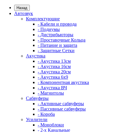
Назад
Автозвук
Комплектующие
- Кабели и провода
- Подиумы
- Дистрибьюторы
- Проставочные Кольца
- Питание и защита
- Защитные Сетки
Акустика
- Акустика 13см
- Акустика 16см
- Акустика 20см
- Акустика 6x9
- Компонентная акустика
- Акустика ВЧ
- Магнитолы
Сабвуферы
- Активные сабвуферы
- Пассивные сабвуферы
- Короба
Усилители
- Моноблоки
- 2-х Канальные