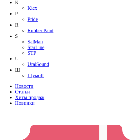
K
Kicx
P
Pride
R
Rubber Paint
S
SalMan
StarLine
STP
U
UralSound
Ш
Шумoff
Новости
Статьи
Хиты продаж
Новинки