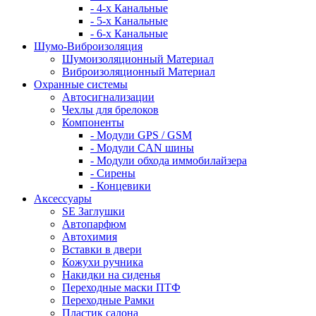
- 4-х Канальные
- 5-х Канальные
- 6-х Канальные
Шумо-Виброизоляция
Шумоизоляционный Материал
Виброизоляционный Материал
Охранные системы
Автосигнализации
Чехлы для брелоков
Компоненты
- Модули GPS / GSM
- Модули CAN шины
- Модули обхода иммобилайзера
- Сирены
- Концевики
Аксессуары
SE Заглушки
Автопарфюм
Автохимия
Вставки в двери
Кожухи ручника
Накидки на сиденья
Переходные маски ПТФ
Переходные Рамки
Пластик салона