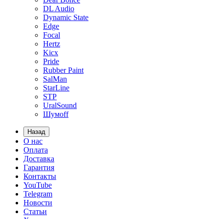
DL Audio
Dynamic State
Edge
Focal
Hertz
Kicx
Pride
Rubber Paint
SalMan
StarLine
STP
UralSound
Шумoff
Назад
О нас
Оплата
Доставка
Гарантия
Контакты
YouTube
Telegram
Новости
Статьи