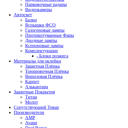
Парковочные радары
Видеокамеры
Автосвет
Балки
Вспышки ФСО
Галогеновые лампы
Противотуманные Фары
Диодные лампы
Ксеноновые лампы
Комплектующие
- Блоки розжига
Материалы для оклейки
Защитная Плёнка
Тонировочная Плёнка
Виниловая Плёнка
Карпет
Алькантара
Защитные Покрытия
Титан
Молот
Сопутствующий Товар
Производители
AMP
Avatar
Deaf Bonce