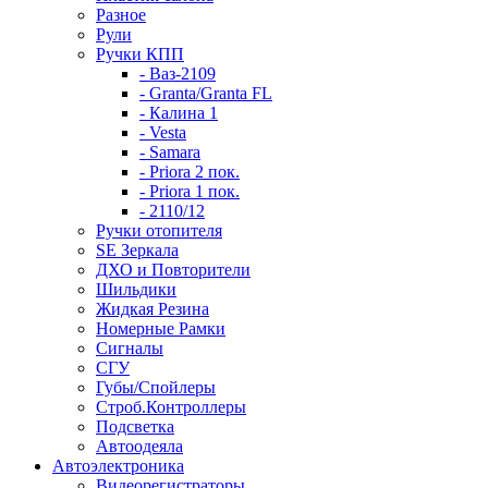
Разное
Рули
Ручки КПП
- Ваз-2109
- Granta/Granta FL
- Калина 1
- Vesta
- Samara
- Priora 2 пок.
- Priora 1 пок.
- 2110/12
Ручки отопителя
SE Зеркала
ДХО и Повторители
Шильдики
Жидкая Резина
Номерные Рамки
Сигналы
СГУ
Губы/Спойлеры
Строб.Контроллеры
Подсветка
Автоодеяла
Автоэлектроника
Видеорегистраторы