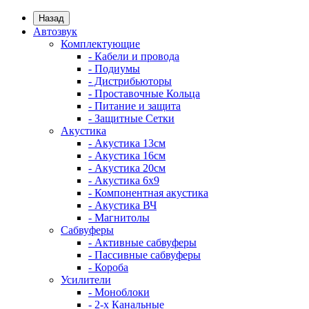
Назад
Автозвук
Комплектующие
- Кабели и провода
- Подиумы
- Дистрибьюторы
- Проставочные Кольца
- Питание и защита
- Защитные Сетки
Акустика
- Акустика 13см
- Акустика 16см
- Акустика 20см
- Акустика 6x9
- Компонентная акустика
- Акустика ВЧ
- Магнитолы
Сабвуферы
- Активные сабвуферы
- Пассивные сабвуферы
- Короба
Усилители
- Моноблоки
- 2-х Канальные