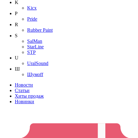
K
Kicx
P
Pride
R
Rubber Paint
S
SalMan
StarLine
STP
U
UralSound
Ш
Шумoff
Новости
Статьи
Хиты продаж
Новинки