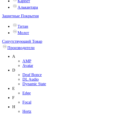
Карпет
Алькантара
Защитные Покрытия
Титан
Молот
Сопутствующий Товар
Производители
A
AMP
Avatar
D
Deaf Bonce
DL Audio
Dynamic State
E
Edge
F
Focal
H
Hertz