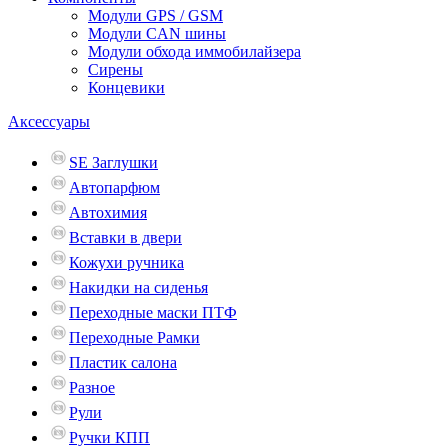
Модули GPS / GSM
Модули CAN шины
Модули обхода иммобилайзера
Сирены
Концевики
Аксессуары
SE Заглушки
Автопарфюм
Автохимия
Вставки в двери
Кожухи ручника
Накидки на сиденья
Переходные маски ПТФ
Переходные Рамки
Пластик салона
Разное
Рули
Ручки КПП