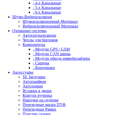
- 4-х Канальные
- 5-х Канальные
- 6-х Канальные
Шумо-Виброизоляция
Шумоизоляционный Материал
Виброизоляционный Материал
Охранные системы
Автосигнализации
Чехлы для брелоков
Компоненты
- Модули GPS / GSM
- Модули CAN шины
- Модули обхода иммобилайзера
- Сирены
- Концевики
Аксессуары
SE Заглушки
Автопарфюм
Автохимия
Вставки в двери
Кожухи ручника
Накидки на сиденья
Переходные маски ПТФ
Переходные Рамки
Пластик салона