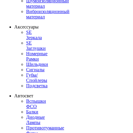
Шумоизоляционный
материал
Виброизоляционный
материал
Аксессуары
SE
Зеркала
SE
Заглушки
Номерные
Рамки
Шильдики
Сигналы
Губы/
Спойлеры
Подсветка
Автосвет
Вспышки
ФСО
Балки
Диодные
Лампы
Противотуманные