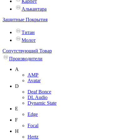
Карпет
Алькантара
Защитные Покрытия
Титан
Молот
Сопутствующий Товар
Производители
A
AMP
Avatar
D
Deaf Bonce
DL Audio
Dynamic State
E
Edge
F
Focal
H
Hertz