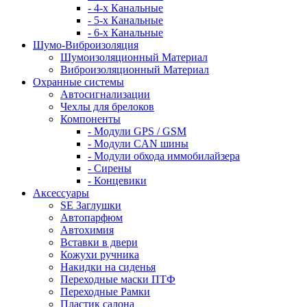
- 4-х Канальные
- 5-х Канальные
- 6-х Канальные
Шумо-Виброизоляция
Шумоизоляционный Материал
Виброизоляционный Материал
Охранные системы
Автосигнализации
Чехлы для брелоков
Компоненты
- Модули GPS / GSM
- Модули CAN шины
- Модули обхода иммобилайзера
- Сирены
- Концевики
Аксессуары
SE Заглушки
Автопарфюм
Автохимия
Вставки в двери
Кожухи ручника
Накидки на сиденья
Переходные маски ПТФ
Переходные Рамки
Пластик салона