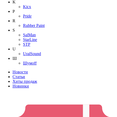
K
Kicx
P
Pride
R
Rubber Paint
S
SalMan
StarLine
STP
U
UralSound
Ш
Шумoff
Новости
Статьи
Хиты продаж
Новинки