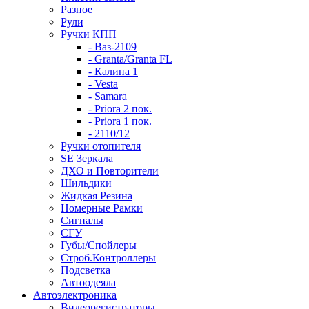
Разное
Рули
Ручки КПП
- Ваз-2109
- Granta/Granta FL
- Калина 1
- Vesta
- Samara
- Priora 2 пок.
- Priora 1 пок.
- 2110/12
Ручки отопителя
SE Зеркала
ДХО и Повторители
Шильдики
Жидкая Резина
Номерные Рамки
Сигналы
СГУ
Губы/Спойлеры
Строб.Контроллеры
Подсветка
Автоодеяла
Автоэлектроника
Видеорегистраторы