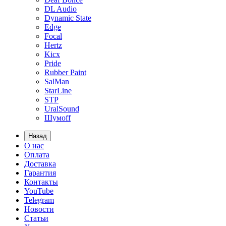
DL Audio
Dynamic State
Edge
Focal
Hertz
Kicx
Pride
Rubber Paint
SalMan
StarLine
STP
UralSound
Шумoff
Назад
О нас
Оплата
Доставка
Гарантия
Контакты
YouTube
Telegram
Новости
Статьи