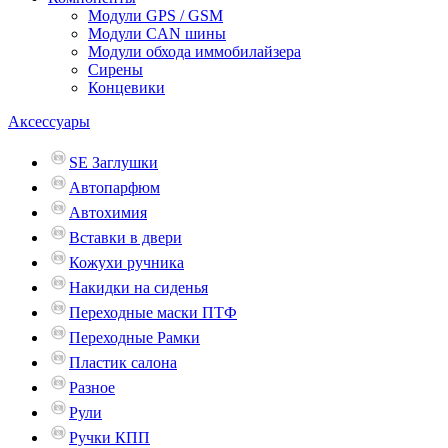
Модули GPS / GSM
Модули CAN шины
Модули обхода иммобилайзера
Сирены
Концевики
Аксессуары
SE Заглушки
Автопарфюм
Автохимия
Вставки в двери
Кожухи ручника
Накидки на сиденья
Переходные маски ПТФ
Переходные Рамки
Пластик салона
Разное
Рули
Ручки КПП