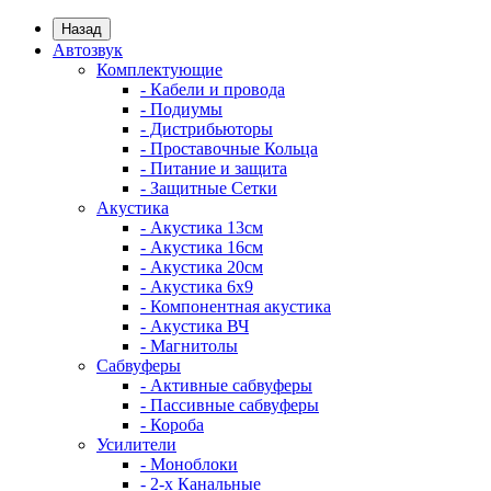
Назад
Автозвук
Комплектующие
- Кабели и провода
- Подиумы
- Дистрибьюторы
- Проставочные Кольца
- Питание и защита
- Защитные Сетки
Акустика
- Акустика 13см
- Акустика 16см
- Акустика 20см
- Акустика 6x9
- Компонентная акустика
- Акустика ВЧ
- Магнитолы
Сабвуферы
- Активные сабвуферы
- Пассивные сабвуферы
- Короба
Усилители
- Моноблоки
- 2-х Канальные