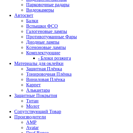
Парковочные радары
Видеокамеры
Автосвет
Балки
Вспышки ФСО
Галогеновые лампы
Противотуманные Фары
Диодные лампы
Ксеноновые лампы
Комплектующие
- Блоки розжига
Материалы для оклейки
Защитная Плёнка
Тонировочная Плёнка
Виниловая Плёнка
Карпет
Алькантара
Защитные Покрытия
Титан
Молот
Сопутствующий Товар
Производители
AMP
Avatar
Deaf Bonce