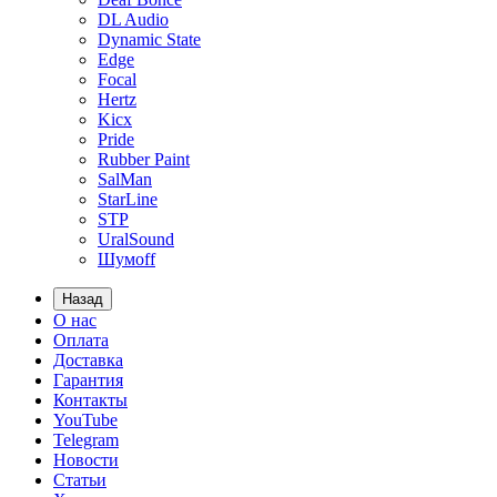
DL Audio
Dynamic State
Edge
Focal
Hertz
Kicx
Pride
Rubber Paint
SalMan
StarLine
STP
UralSound
Шумoff
Назад
О нас
Оплата
Доставка
Гарантия
Контакты
YouTube
Telegram
Новости
Статьи