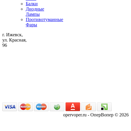
Балки
Диодные
Лампы
Противотуманные
Фары
г. Ижевск,
ул. Красная,
96
opervoper.ru - ОперВопер © 2026