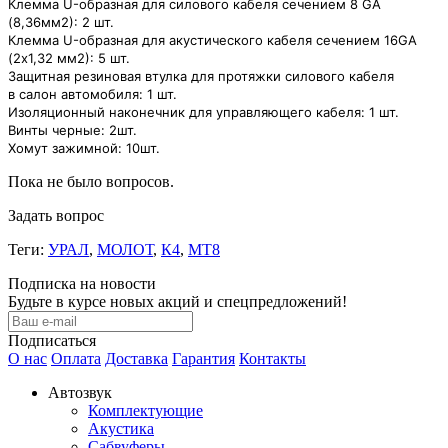
Клемма U-образная для силового кабеля сечением 8 GA
(8,36мм2): 2 шт.
Клемма U-образная для акустического кабеля сечением 16GA
(2х1,32 мм2): 5 шт.
Защитная резиновая втулка для протяжки силового кабеля
в салон автомобиля: 1 шт.
Изоляционный наконечник для управляющего кабеля: 1 шт.
Винты черные: 2шт.
Хомут зажимной: 10шт.
Пока не было вопросов.
Задать вопрос
Теги:
УРАЛ
,
МОЛОТ
,
К4
,
МТ8
Подписка на новости
Будьте в курсе новых акций и спецпредложений!
Подписаться
О нас
Оплата
Доставка
Гарантия
Контакты
Автозвук
Комплектующие
Акустика
Сабвуферы