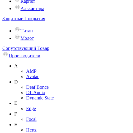
Карпет
Алькантара
Защитные Покрытия
Титан
Молот
Сопутствующий Товар
Производители
A
AMP
Avatar
D
Deaf Bonce
DL Audio
Dynamic State
E
Edge
F
Focal
H
Hertz