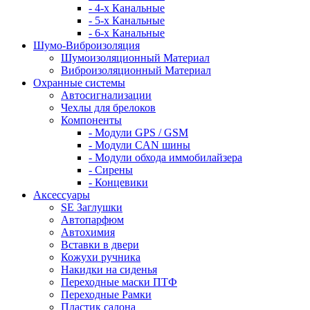
- 4-х Канальные
- 5-х Канальные
- 6-х Канальные
Шумо-Виброизоляция
Шумоизоляционный Материал
Виброизоляционный Материал
Охранные системы
Автосигнализации
Чехлы для брелоков
Компоненты
- Модули GPS / GSM
- Модули CAN шины
- Модули обхода иммобилайзера
- Сирены
- Концевики
Аксессуары
SE Заглушки
Автопарфюм
Автохимия
Вставки в двери
Кожухи ручника
Накидки на сиденья
Переходные маски ПТФ
Переходные Рамки
Пластик салона