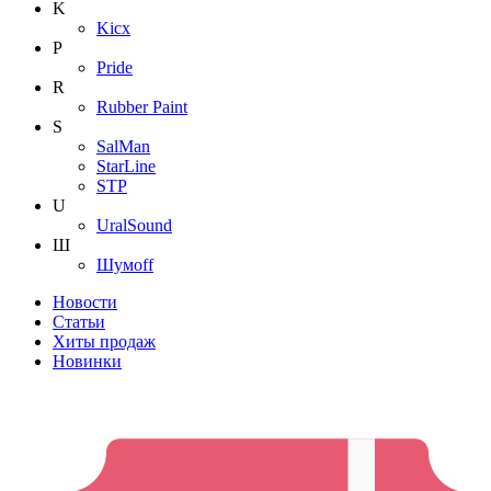
K
Kicx
P
Pride
R
Rubber Paint
S
SalMan
StarLine
STP
U
UralSound
Ш
Шумoff
Новости
Статьи
Хиты продаж
Новинки