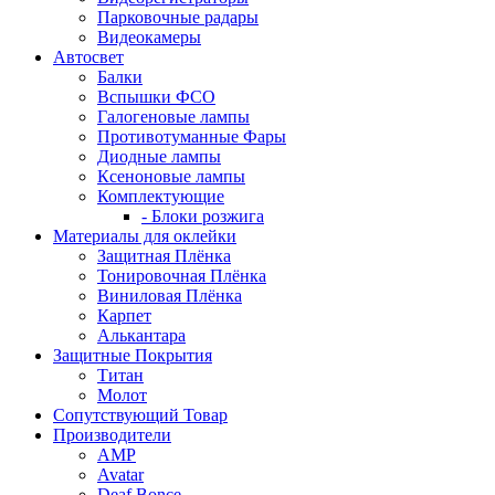
Парковочные радары
Видеокамеры
Автосвет
Балки
Вспышки ФСО
Галогеновые лампы
Противотуманные Фары
Диодные лампы
Ксеноновые лампы
Комплектующие
- Блоки розжига
Материалы для оклейки
Защитная Плёнка
Тонировочная Плёнка
Виниловая Плёнка
Карпет
Алькантара
Защитные Покрытия
Титан
Молот
Сопутствующий Товар
Производители
AMP
Avatar
Deaf Bonce