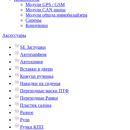
Модули GPS / GSM
Модули CAN шины
Модули обхода иммобилайзера
Сирены
Концевики
Аксессуары
SE Заглушки
Автопарфюм
Автохимия
Вставки в двери
Кожухи ручника
Накидки на сиденья
Переходные маски ПТФ
Переходные Рамки
Пластик салона
Разное
Рули
Ручки КПП