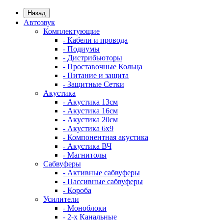
Назад
Автозвук
Комплектующие
- Кабели и провода
- Подиумы
- Дистрибьюторы
- Проставочные Кольца
- Питание и защита
- Защитные Сетки
Акустика
- Акустика 13см
- Акустика 16см
- Акустика 20см
- Акустика 6x9
- Компонентная акустика
- Акустика ВЧ
- Магнитолы
Сабвуферы
- Активные сабвуферы
- Пассивные сабвуферы
- Короба
Усилители
- Моноблоки
- 2-х Канальные