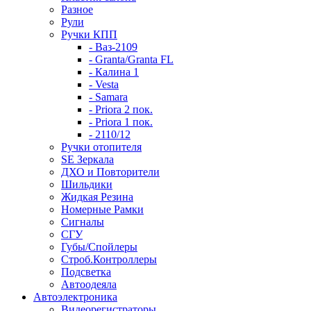
Разное
Рули
Ручки КПП
- Ваз-2109
- Granta/Granta FL
- Калина 1
- Vesta
- Samara
- Priora 2 пок.
- Priora 1 пок.
- 2110/12
Ручки отопителя
SE Зеркала
ДХО и Повторители
Шильдики
Жидкая Резина
Номерные Рамки
Сигналы
СГУ
Губы/Спойлеры
Строб.Контроллеры
Подсветка
Автоодеяла
Автоэлектроника
Видеорегистраторы