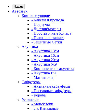
Назад
Автозвук
Комплектующие
- Кабели и провода
- Подиумы
- Дистрибьюторы
- Проставочные Кольца
- Питание и защита
- Защитные Сетки
Акустика
- Акустика 13см
- Акустика 16см
- Акустика 20см
- Акустика 6x9
- Компонентная акустика
- Акустика ВЧ
- Магнитолы
Сабвуферы
- Активные сабвуферы
- Пассивные сабвуферы
- Короба
Усилители
- Моноблоки
- 2-х Канальные