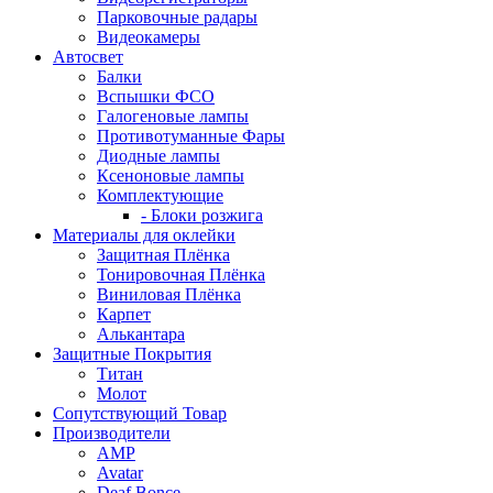
Парковочные радары
Видеокамеры
Автосвет
Балки
Вспышки ФСО
Галогеновые лампы
Противотуманные Фары
Диодные лампы
Ксеноновые лампы
Комплектующие
- Блоки розжига
Материалы для оклейки
Защитная Плёнка
Тонировочная Плёнка
Виниловая Плёнка
Карпет
Алькантара
Защитные Покрытия
Титан
Молот
Сопутствующий Товар
Производители
AMP
Avatar
Deaf Bonce