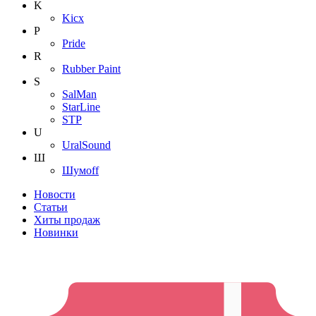
K
Kicx
P
Pride
R
Rubber Paint
S
SalMan
StarLine
STP
U
UralSound
Ш
Шумoff
Новости
Статьи
Хиты продаж
Новинки