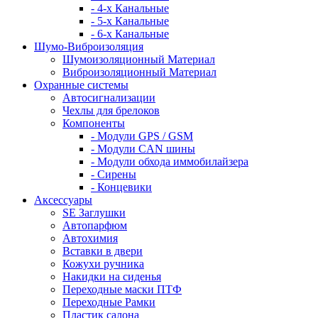
- 4-х Канальные
- 5-х Канальные
- 6-х Канальные
Шумо-Виброизоляция
Шумоизоляционный Материал
Виброизоляционный Материал
Охранные системы
Автосигнализации
Чехлы для брелоков
Компоненты
- Модули GPS / GSM
- Модули CAN шины
- Модули обхода иммобилайзера
- Сирены
- Концевики
Аксессуары
SE Заглушки
Автопарфюм
Автохимия
Вставки в двери
Кожухи ручника
Накидки на сиденья
Переходные маски ПТФ
Переходные Рамки
Пластик салона