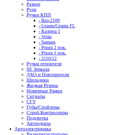
Разное
Рули
Ручки КПП
- Ваз-2109
- Granta/Granta FL
- Калина 1
- Vesta
- Samara
- Priora 2 пок.
- Priora 1 пок.
- 2110/12
Ручки отопителя
SE Зеркала
ДХО и Повторители
Шильдики
Жидкая Резина
Номерные Рамки
Сигналы
СГУ
Губы/Спойлеры
Строб.Контроллеры
Подсветка
Автоодеяла
Автоэлектроника
Видеорегистраторы