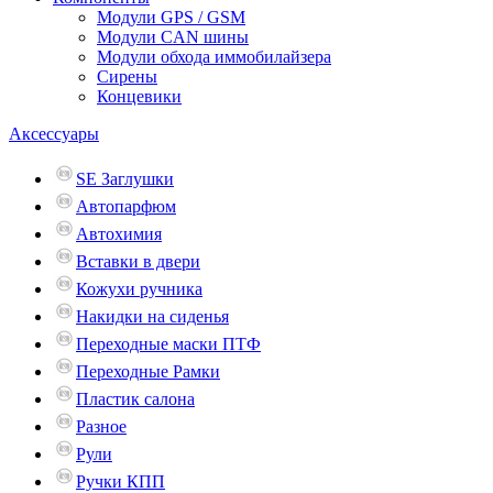
Модули GPS / GSM
Модули CAN шины
Модули обхода иммобилайзера
Сирены
Концевики
Аксессуары
SE Заглушки
Автопарфюм
Автохимия
Вставки в двери
Кожухи ручника
Накидки на сиденья
Переходные маски ПТФ
Переходные Рамки
Пластик салона
Разное
Рули
Ручки КПП