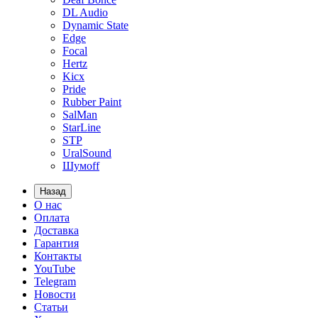
DL Audio
Dynamic State
Edge
Focal
Hertz
Kicx
Pride
Rubber Paint
SalMan
StarLine
STP
UralSound
Шумoff
Назад
О нас
Оплата
Доставка
Гарантия
Контакты
YouTube
Telegram
Новости
Статьи