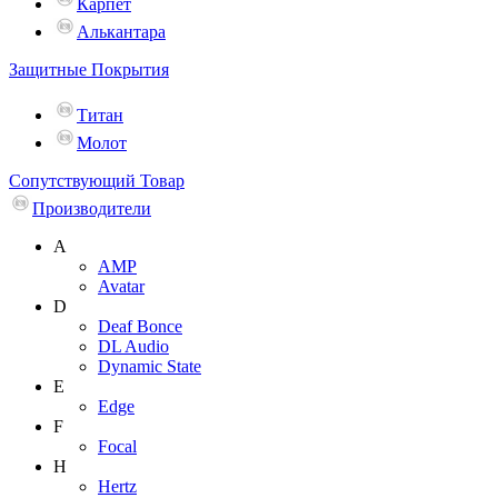
Карпет
Алькантара
Защитные Покрытия
Титан
Молот
Сопутствующий Товар
Производители
A
AMP
Avatar
D
Deaf Bonce
DL Audio
Dynamic State
E
Edge
F
Focal
H
Hertz