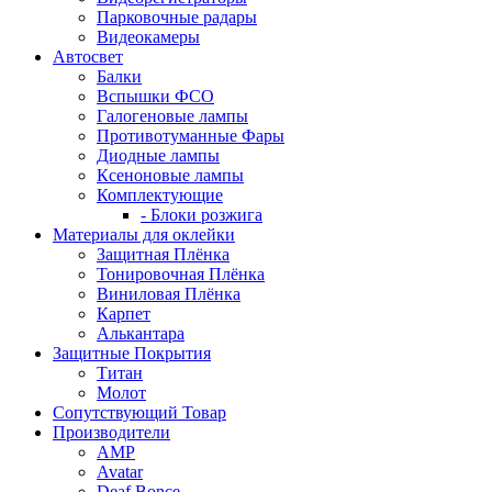
Парковочные радары
Видеокамеры
Автосвет
Балки
Вспышки ФСО
Галогеновые лампы
Противотуманные Фары
Диодные лампы
Ксеноновые лампы
Комплектующие
- Блоки розжига
Материалы для оклейки
Защитная Плёнка
Тонировочная Плёнка
Виниловая Плёнка
Карпет
Алькантара
Защитные Покрытия
Титан
Молот
Сопутствующий Товар
Производители
AMP
Avatar
Deaf Bonce