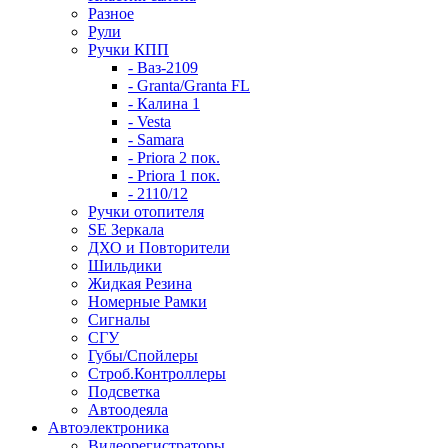
Разное
Рули
Ручки КПП
- Ваз-2109
- Granta/Granta FL
- Калина 1
- Vesta
- Samara
- Priora 2 пок.
- Priora 1 пок.
- 2110/12
Ручки отопителя
SE Зеркала
ДХО и Повторители
Шильдики
Жидкая Резина
Номерные Рамки
Сигналы
СГУ
Губы/Спойлеры
Строб.Контроллеры
Подсветка
Автоодеяла
Автоэлектроника
Видеорегистраторы