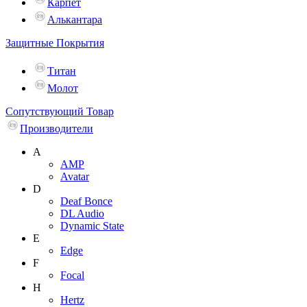
Карпет
Алькантара
Защитные Покрытия
Титан
Молот
Сопутствующий Товар
Производители
A
AMP
Avatar
D
Deaf Bonce
DL Audio
Dynamic State
E
Edge
F
Focal
H
Hertz