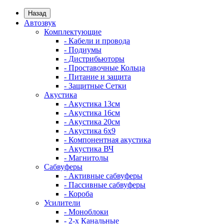
Назад
Автозвук
Комплектующие
- Кабели и провода
- Подиумы
- Дистрибьюторы
- Проставочные Кольца
- Питание и защита
- Защитные Сетки
Акустика
- Акустика 13см
- Акустика 16см
- Акустика 20см
- Акустика 6x9
- Компонентная акустика
- Акустика ВЧ
- Магнитолы
Сабвуферы
- Активные сабвуферы
- Пассивные сабвуферы
- Короба
Усилители
- Моноблоки
- 2-х Канальные