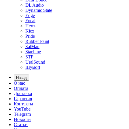
DL Audio
Dynamic State
Edge
Focal
Hertz
Kicx
Pride
Rubber Paint
SalMan
StarLine
STP
UralSound
Шумoff
Назад
О нас
Оплата
Доставка
Гарантия
Контакты
YouTube
Telegram
Новости
Статьи