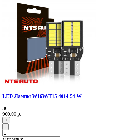
LED Лампы W16W/T15-4014-54-W
30
900.00 р.
+
-
В корзину