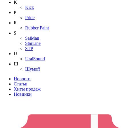
K
Kicx
P
Pride
R
Rubber Paint
S
SalMan
StarLine
STP
U
UralSound
Ш
Шумoff
Новости
Статьи
Хиты продаж
Новинки