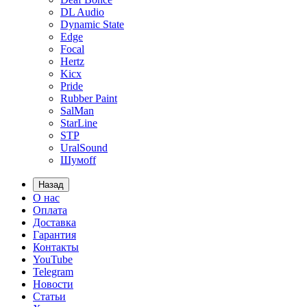
DL Audio
Dynamic State
Edge
Focal
Hertz
Kicx
Pride
Rubber Paint
SalMan
StarLine
STP
UralSound
Шумoff
Назад
О нас
Оплата
Доставка
Гарантия
Контакты
YouTube
Telegram
Новости
Статьи