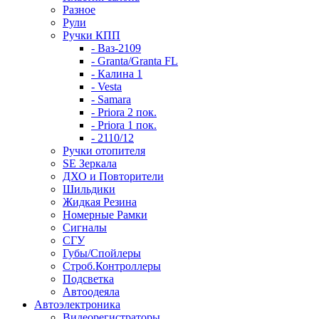
Разное
Рули
Ручки КПП
- Ваз-2109
- Granta/Granta FL
- Калина 1
- Vesta
- Samara
- Priora 2 пок.
- Priora 1 пок.
- 2110/12
Ручки отопителя
SE Зеркала
ДХО и Повторители
Шильдики
Жидкая Резина
Номерные Рамки
Сигналы
СГУ
Губы/Спойлеры
Строб.Контроллеры
Подсветка
Автоодеяла
Автоэлектроника
Видеорегистраторы