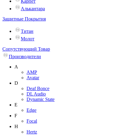
Карпет
Алькантара
Защитные Покрытия
Титан
Молот
Сопутствующий Товар
Производители
A
AMP
Avatar
D
Deaf Bonce
DL Audio
Dynamic State
E
Edge
F
Focal
H
Hertz