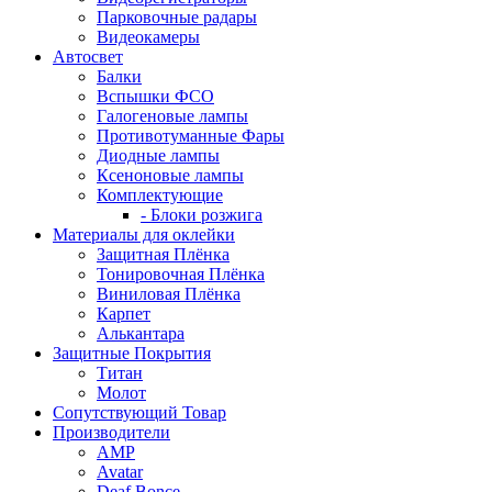
Парковочные радары
Видеокамеры
Автосвет
Балки
Вспышки ФСО
Галогеновые лампы
Противотуманные Фары
Диодные лампы
Ксеноновые лампы
Комплектующие
- Блоки розжига
Материалы для оклейки
Защитная Плёнка
Тонировочная Плёнка
Виниловая Плёнка
Карпет
Алькантара
Защитные Покрытия
Титан
Молот
Сопутствующий Товар
Производители
AMP
Avatar
Deaf Bonce