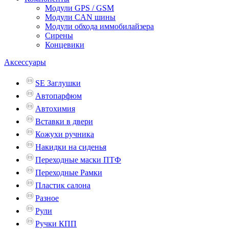
Модули GPS / GSM
Модули CAN шины
Модули обхода иммобилайзера
Сирены
Концевики
Аксессуары
SE Заглушки
Автопарфюм
Автохимия
Вставки в двери
Кожухи ручника
Накидки на сиденья
Переходные маски ПТФ
Переходные Рамки
Пластик салона
Разное
Рули
Ручки КПП