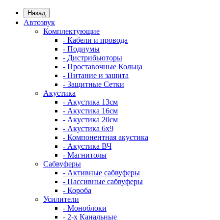
Назад
Автозвук
Комплектующие
- Кабели и провода
- Подиумы
- Дистрибьюторы
- Проставочные Кольца
- Питание и защита
- Защитные Сетки
Акустика
- Акустика 13см
- Акустика 16см
- Акустика 20см
- Акустика 6x9
- Компонентная акустика
- Акустика ВЧ
- Магнитолы
Сабвуферы
- Активные сабвуферы
- Пассивные сабвуферы
- Короба
Усилители
- Моноблоки
- 2-х Канальные