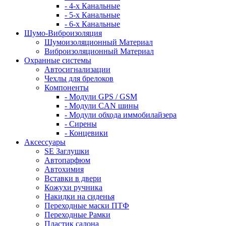
- 4-х Канальные
- 5-х Канальные
- 6-х Канальные
Шумо-Виброизоляция
Шумоизоляционный Материал
Виброизоляционный Материал
Охранные системы
Автосигнализации
Чехлы для брелоков
Компоненты
- Модули GPS / GSM
- Модули CAN шины
- Модули обхода иммобилайзера
- Сирены
- Концевики
Аксессуары
SE Заглушки
Автопарфюм
Автохимия
Вставки в двери
Кожухи ручника
Накидки на сиденья
Переходные маски ПТФ
Переходные Рамки
Пластик салона