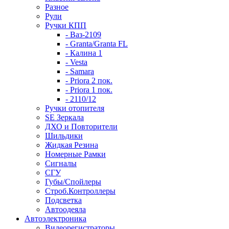
Разное
Рули
Ручки КПП
- Ваз-2109
- Granta/Granta FL
- Калина 1
- Vesta
- Samara
- Priora 2 пок.
- Priora 1 пок.
- 2110/12
Ручки отопителя
SE Зеркала
ДХО и Повторители
Шильдики
Жидкая Резина
Номерные Рамки
Сигналы
СГУ
Губы/Спойлеры
Строб.Контроллеры
Подсветка
Автоодеяла
Автоэлектроника
Видеорегистраторы