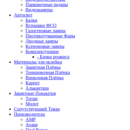
Парковочные радары
Видеокамеры
Автосвет
Балки
Вспышки ФСО
Галогеновые лампы
Противотуманные Фары
Диодные лампы
Ксеноновые лампы
Комплектующие
- Блоки розжига
Материалы для оклейки
Защитная Плёнка
Тонировочная Плёнка
Виниловая Плёнка
Карпет
Алькантара
Защитные Покрытия
Титан
Молот
Сопутствующий Товар
Производители
AMP
Avatar
Deaf Bonce