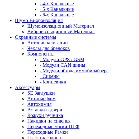
- 4-х Канальные
- 5-х Канальные
- 6-х Канальные
Шумо-Виброизоляция
Шумоизоляционный Материал
Виброизоляционный Материал
Охранные системы
Автосигнализации
Чехлы для брелоков
Компоненты
- Модули GPS / GSM
- Модули CAN шины
- Модули обхода иммобилайзера
- Сирены
- Концевики
Аксессуары
SE Заглушки
Автопарфюм
Автохимия
Вставки в двери
Кожухи ручника
Накидки на сиденья
Переходные маски ПТФ
Переходные Рамки
Пластик салона