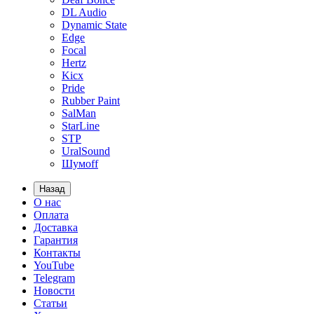
DL Audio
Dynamic State
Edge
Focal
Hertz
Kicx
Pride
Rubber Paint
SalMan
StarLine
STP
UralSound
Шумoff
Назад
О нас
Оплата
Доставка
Гарантия
Контакты
YouTube
Telegram
Новости
Статьи