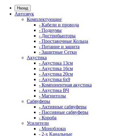
Назад
Автозвук
Комплектующие
- Кабели и провода
- Подиумы
- Дистрибьюторы
- Проставочные Кольца
- Питание и защита
- Защитные Сетки
Акустика
- Акустика 13см
- Акустика 16см
- Акустика 20см
- Акустика 6x9
- Компонентная акустика
- Акустика ВЧ
- Магнитолы
Сабвуферы
- Активные сабвуферы
- Пассивные сабвуферы
- Короба
Усилители
- Моноблоки
- 2-х Канальные