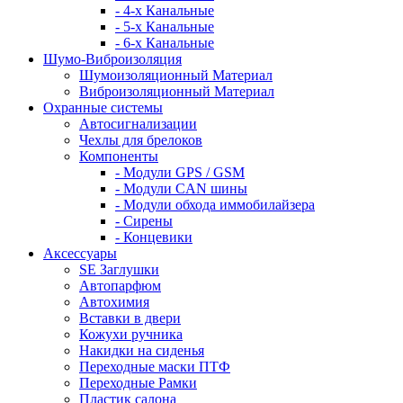
- 4-х Канальные
- 5-х Канальные
- 6-х Канальные
Шумо-Виброизоляция
Шумоизоляционный Материал
Виброизоляционный Материал
Охранные системы
Автосигнализации
Чехлы для брелоков
Компоненты
- Модули GPS / GSM
- Модули CAN шины
- Модули обхода иммобилайзера
- Сирены
- Концевики
Аксессуары
SE Заглушки
Автопарфюм
Автохимия
Вставки в двери
Кожухи ручника
Накидки на сиденья
Переходные маски ПТФ
Переходные Рамки
Пластик салона