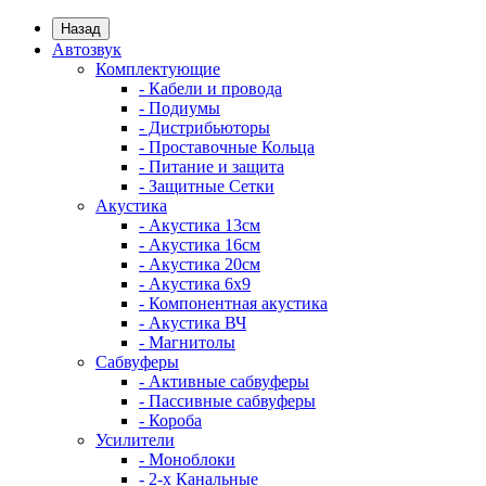
Назад
Автозвук
Комплектующие
- Кабели и провода
- Подиумы
- Дистрибьюторы
- Проставочные Кольца
- Питание и защита
- Защитные Сетки
Акустика
- Акустика 13см
- Акустика 16см
- Акустика 20см
- Акустика 6x9
- Компонентная акустика
- Акустика ВЧ
- Магнитолы
Сабвуферы
- Активные сабвуферы
- Пассивные сабвуферы
- Короба
Усилители
- Моноблоки
- 2-х Канальные