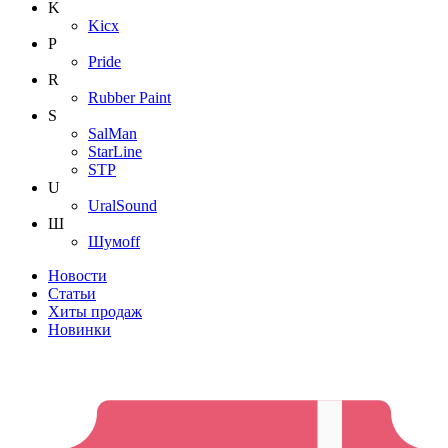
K
Kicx
P
Pride
R
Rubber Paint
S
SalMan
StarLine
STP
U
UralSound
Ш
Шумoff
Новости
Статьи
Хиты продаж
Новинки