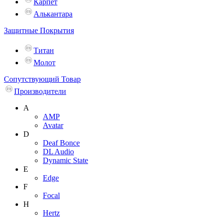
Карпет
Алькантара
Защитные Покрытия
Титан
Молот
Сопутствующий Товар
Производители
A
AMP
Avatar
D
Deaf Bonce
DL Audio
Dynamic State
E
Edge
F
Focal
H
Hertz