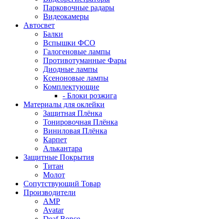
Парковочные радары
Видеокамеры
Автосвет
Балки
Вспышки ФСО
Галогеновые лампы
Противотуманные Фары
Диодные лампы
Ксеноновые лампы
Комплектующие
- Блоки розжига
Материалы для оклейки
Защитная Плёнка
Тонировочная Плёнка
Виниловая Плёнка
Карпет
Алькантара
Защитные Покрытия
Титан
Молот
Сопутствующий Товар
Производители
AMP
Avatar
Deaf Bonce