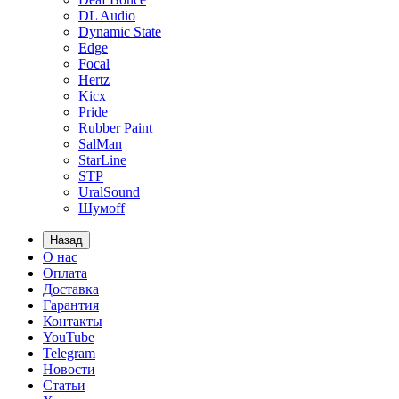
DL Audio
Dynamic State
Edge
Focal
Hertz
Kicx
Pride
Rubber Paint
SalMan
StarLine
STP
UralSound
Шумoff
Назад
О нас
Оплата
Доставка
Гарантия
Контакты
YouTube
Telegram
Новости
Статьи