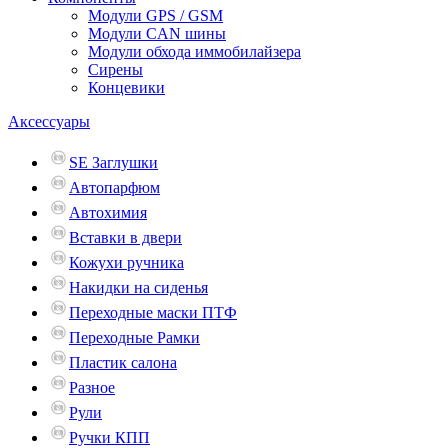
Модули GPS / GSM
Модули CAN шины
Модули обхода иммобилайзера
Сирены
Концевики
Аксессуары
SE Заглушки
Автопарфюм
Автохимия
Вставки в двери
Кожухи ручника
Накидки на сиденья
Переходные маски ПТФ
Переходные Рамки
Пластик салона
Разное
Рули
Ручки КПП