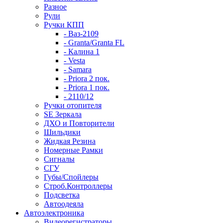
Разное
Рули
Ручки КПП
- Ваз-2109
- Granta/Granta FL
- Калина 1
- Vesta
- Samara
- Priora 2 пок.
- Priora 1 пок.
- 2110/12
Ручки отопителя
SE Зеркала
ДХО и Повторители
Шильдики
Жидкая Резина
Номерные Рамки
Сигналы
СГУ
Губы/Спойлеры
Строб.Контроллеры
Подсветка
Автоодеяла
Автоэлектроника
Видеорегистраторы