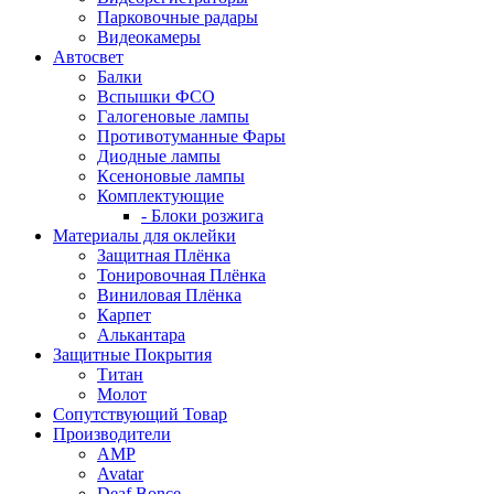
Парковочные радары
Видеокамеры
Автосвет
Балки
Вспышки ФСО
Галогеновые лампы
Противотуманные Фары
Диодные лампы
Ксеноновые лампы
Комплектующие
- Блоки розжига
Материалы для оклейки
Защитная Плёнка
Тонировочная Плёнка
Виниловая Плёнка
Карпет
Алькантара
Защитные Покрытия
Титан
Молот
Сопутствующий Товар
Производители
AMP
Avatar
Deaf Bonce