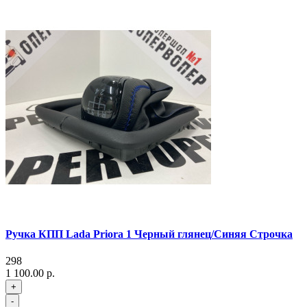
Ручка КПП Lada Priora 1 Черный глянец/Синяя Строчка
298
1 100.00 р.
+
-