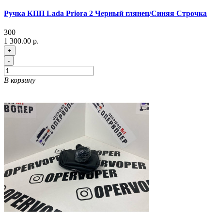
Ручка КПП Lada Priora 2 Черный глянец/Синяя Строчка
300
1 300.00 р.
+
-
В корзину