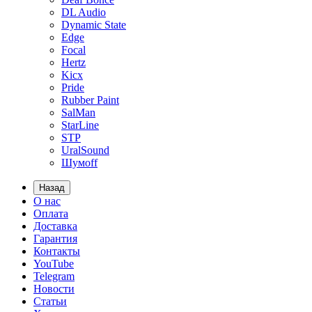
DL Audio
Dynamic State
Edge
Focal
Hertz
Kicx
Pride
Rubber Paint
SalMan
StarLine
STP
UralSound
Шумoff
Назад
О нас
Оплата
Доставка
Гарантия
Контакты
YouTube
Telegram
Новости
Статьи