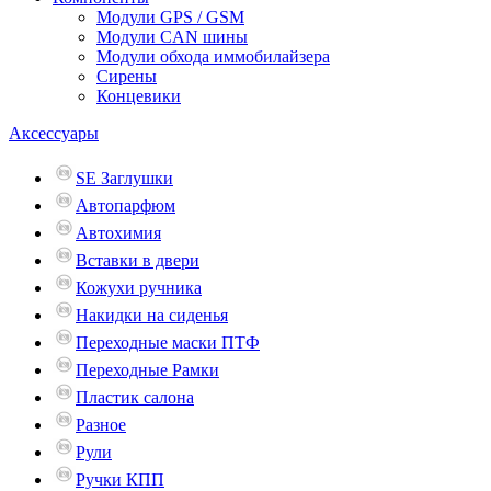
Модули GPS / GSM
Модули CAN шины
Модули обхода иммобилайзера
Сирены
Концевики
Аксессуары
SE Заглушки
Автопарфюм
Автохимия
Вставки в двери
Кожухи ручника
Накидки на сиденья
Переходные маски ПТФ
Переходные Рамки
Пластик салона
Разное
Рули
Ручки КПП