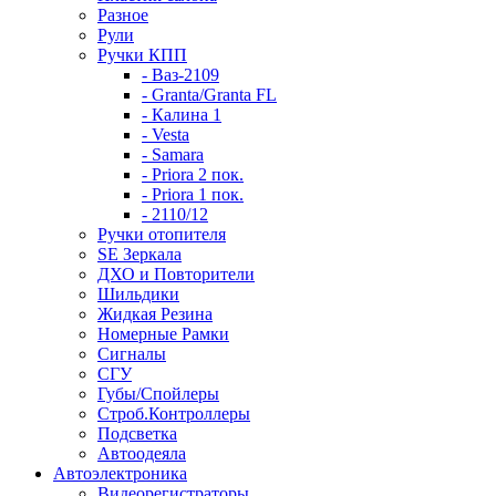
Разное
Рули
Ручки КПП
- Ваз-2109
- Granta/Granta FL
- Калина 1
- Vesta
- Samara
- Priora 2 пок.
- Priora 1 пок.
- 2110/12
Ручки отопителя
SE Зеркала
ДХО и Повторители
Шильдики
Жидкая Резина
Номерные Рамки
Сигналы
СГУ
Губы/Спойлеры
Строб.Контроллеры
Подсветка
Автоодеяла
Автоэлектроника
Видеорегистраторы