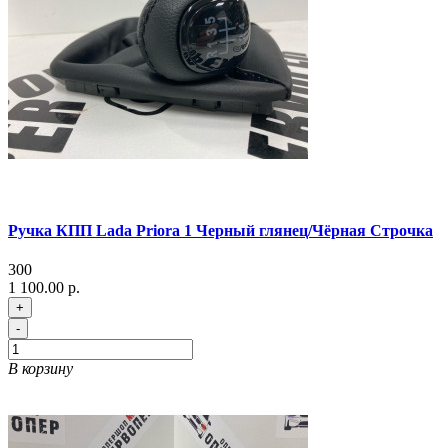
Ручка КПП Lada Priora 1 Черный глянец/Чёрная Строчка
300
1 100.00 р.
+
-
В корзину