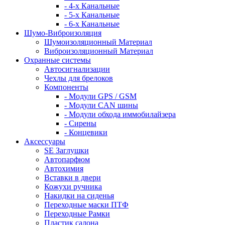
- 4-х Канальные
- 5-х Канальные
- 6-х Канальные
Шумо-Виброизоляция
Шумоизоляционный Материал
Виброизоляционный Материал
Охранные системы
Автосигнализации
Чехлы для брелоков
Компоненты
- Модули GPS / GSM
- Модули CAN шины
- Модули обхода иммобилайзера
- Сирены
- Концевики
Аксессуары
SE Заглушки
Автопарфюм
Автохимия
Вставки в двери
Кожухи ручника
Накидки на сиденья
Переходные маски ПТФ
Переходные Рамки
Пластик салона