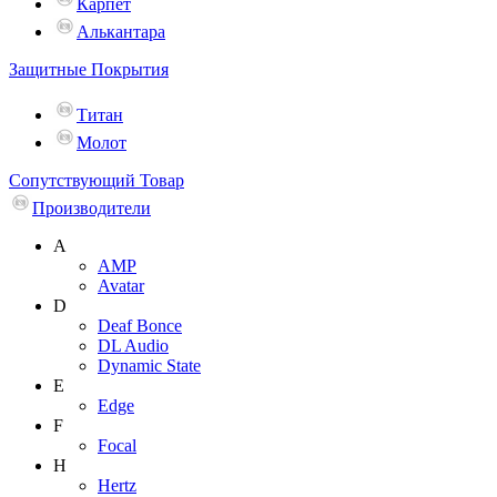
Карпет
Алькантара
Защитные Покрытия
Титан
Молот
Сопутствующий Товар
Производители
A
AMP
Avatar
D
Deaf Bonce
DL Audio
Dynamic State
E
Edge
F
Focal
H
Hertz