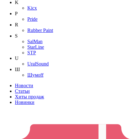
K
Kicx
P
Pride
R
Rubber Paint
S
SalMan
StarLine
STP
U
UralSound
Ш
Шумoff
Новости
Статьи
Хиты продаж
Новинки