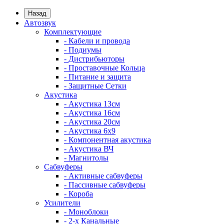
Назад
Автозвук
Комплектующие
- Кабели и провода
- Подиумы
- Дистрибьюторы
- Проставочные Кольца
- Питание и защита
- Защитные Сетки
Акустика
- Акустика 13см
- Акустика 16см
- Акустика 20см
- Акустика 6x9
- Компонентная акустика
- Акустика ВЧ
- Магнитолы
Сабвуферы
- Активные сабвуферы
- Пассивные сабвуферы
- Короба
Усилители
- Моноблоки
- 2-х Канальные