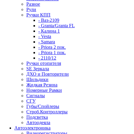
Разное
Рули
Ручки КПП
- Ваз-2109
- Granta/Granta FL
- Калина 1
- Vesta
- Samara
- Priora 2 пок.
- Priora 1 пок.
- 2110/12
Ручки отопителя
SE Зеркала
ДХО и Повторители
Шильдики
Жидкая Резина
Номерные Рамки
Сигналы
СГУ
Губы/Спойлеры
Строб.Контроллеры
Подсветка
Автоодеяла
Автоэлектроника
Видеорегистраторы