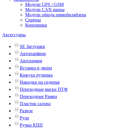
Модули GPS / GSM
Модули CAN шины
Модули обхода иммобилайзера
Сирены
Концевики
Аксессуары
SE Заглушки
Автопарфюм
Автохимия
Вставки в двери
Кожухи ручника
Накидки на сиденья
Переходные маски ПТФ
Переходные Рамки
Пластик салона
Разное
Рули
Ручки КПП