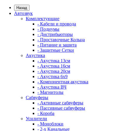
Назад
Автозвук
Комплектующие
- Кабели и провода
- Подиумы
- Дистрибьюторы
- Проставочные Кольца
- Питание и защита
- Защитные Сетки
Акустика
- Акустика 13см
- Акустика 16см
- Акустика 20см
- Акустика 6x9
- Компонентная акустика
- Акустика ВЧ
- Магнитолы
Сабвуферы
- Активные сабвуферы
- Пассивные сабвуферы
- Короба
Усилители
- Моноблоки
- 2-х Канальные