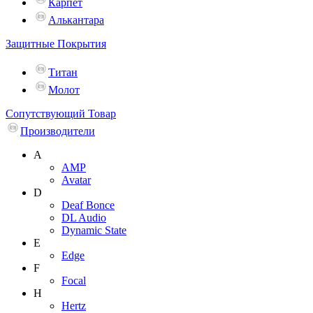
Карпет
Алькантара
Защитные Покрытия
Титан
Молот
Сопутствующий Товар
Производители
A
AMP
Avatar
D
Deaf Bonce
DL Audio
Dynamic State
E
Edge
F
Focal
H
Hertz