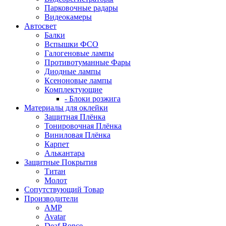
Парковочные радары
Видеокамеры
Автосвет
Балки
Вспышки ФСО
Галогеновые лампы
Противотуманные Фары
Диодные лампы
Ксеноновые лампы
Комплектующие
- Блоки розжига
Материалы для оклейки
Защитная Плёнка
Тонировочная Плёнка
Виниловая Плёнка
Карпет
Алькантара
Защитные Покрытия
Титан
Молот
Сопутствующий Товар
Производители
AMP
Avatar
Deaf Bonce