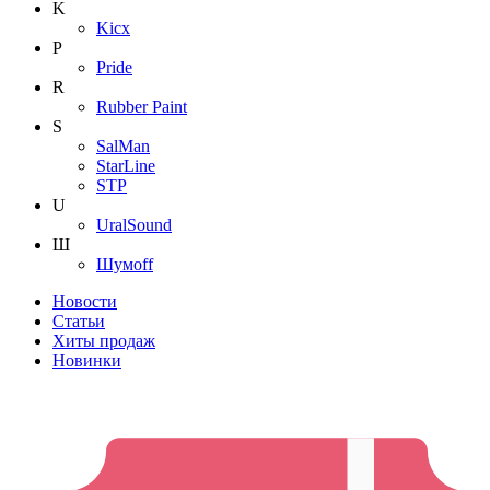
K
Kicx
P
Pride
R
Rubber Paint
S
SalMan
StarLine
STP
U
UralSound
Ш
Шумoff
Новости
Статьи
Хиты продаж
Новинки