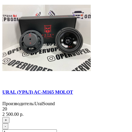
URAL (УРАЛ) AС-M165 MOLOT
Производитель:
UralSound
20
2 500.00 р.
+
-