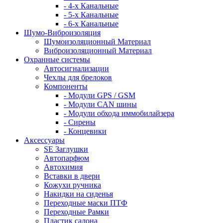
- 4-х Канальные
- 5-х Канальные
- 6-х Канальные
Шумо-Виброизоляция
Шумоизоляционный Материал
Виброизоляционный Материал
Охранные системы
Автосигнализации
Чехлы для брелоков
Компоненты
- Модули GPS / GSM
- Модули CAN шины
- Модули обхода иммобилайзера
- Сирены
- Концевики
Аксессуары
SE Заглушки
Автопарфюм
Автохимия
Вставки в двери
Кожухи ручника
Накидки на сиденья
Переходные маски ПТФ
Переходные Рамки
Пластик салона