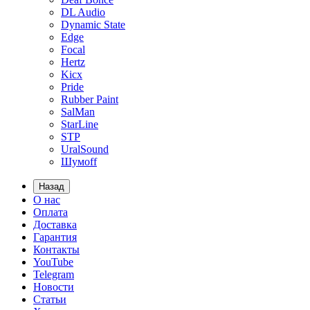
DL Audio
Dynamic State
Edge
Focal
Hertz
Kicx
Pride
Rubber Paint
SalMan
StarLine
STP
UralSound
Шумoff
Назад
О нас
Оплата
Доставка
Гарантия
Контакты
YouTube
Telegram
Новости
Статьи