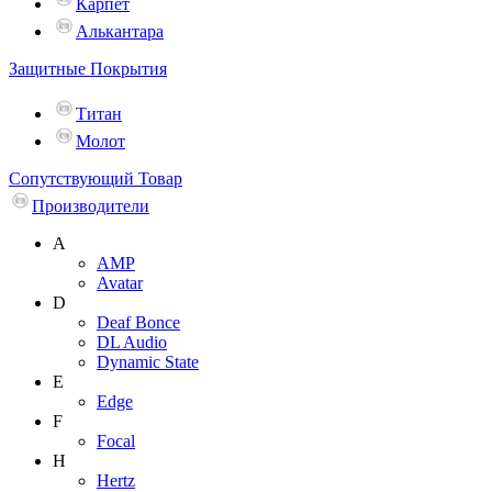
Карпет
Алькантара
Защитные Покрытия
Титан
Молот
Сопутствующий Товар
Производители
A
AMP
Avatar
D
Deaf Bonce
DL Audio
Dynamic State
E
Edge
F
Focal
H
Hertz