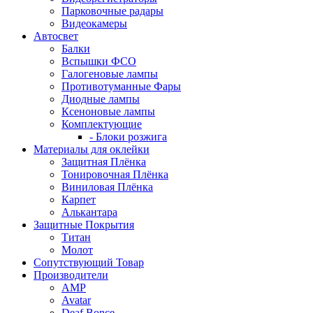
Парковочные радары
Видеокамеры
Автосвет
Балки
Вспышки ФСО
Галогеновые лампы
Противотуманные Фары
Диодные лампы
Ксеноновые лампы
Комплектующие
- Блоки розжига
Материалы для оклейки
Защитная Плёнка
Тонировочная Плёнка
Виниловая Плёнка
Карпет
Алькантара
Защитные Покрытия
Титан
Молот
Сопутствующий Товар
Производители
AMP
Avatar
Deaf Bonce