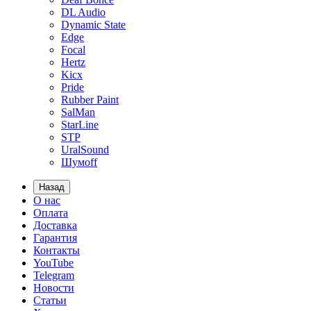
DL Audio
Dynamic State
Edge
Focal
Hertz
Kicx
Pride
Rubber Paint
SalMan
StarLine
STP
UralSound
Шумoff
Назад
О нас
Оплата
Доставка
Гарантия
Контакты
YouTube
Telegram
Новости
Статьи