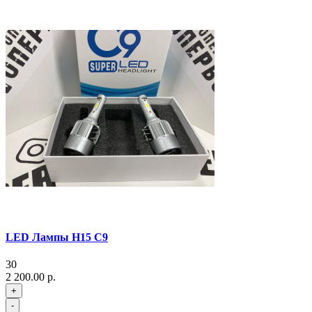
LED Лампы H15 C9
30
2 200.00 р.
+
-