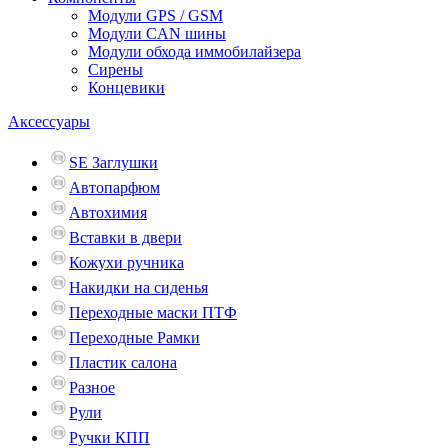
Модули GPS / GSM
Модули CAN шины
Модули обхода иммобилайзера
Сирены
Концевики
Аксессуары
SE Заглушки
Автопарфюм
Автохимия
Вставки в двери
Кожухи ручника
Накидки на сиденья
Переходные маски ПТФ
Переходные Рамки
Пластик салона
Разное
Рули
Ручки КПП