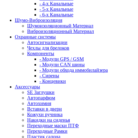
- 4-х Канальные
- 5-х Канальные
- 6-х Канальные
Шумо-Виброизоляция
Шумоизоляционный Материал
Виброизоляционный Материал
Охранные системы
Автосигнализации
Чехлы для брелоков
Компоненты
- Модули GPS / GSM
- Модули CAN шины
- Модули обхода иммобилайзера
- Сирены
- Концевики
Аксессуары
SE Заглушки
Автопарфюм
Автохимия
Вставки в двери
Кожухи ручника
Накидки на сиденья
Переходные маски ПТФ
Переходные Рамки
Пластик салона