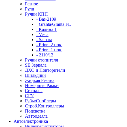
Разное
Рули
Ручки КПП
- Ваз-2109
- Granta/Granta FL
- Калина 1
- Vesta
- Samara
- Priora 2 пок.
- Priora 1 пок.
- 2110/12
Ручки отопителя
SE Зеркала
ДХО и Повторители
Шильдики
Жидкая Резина
Номерные Рамки
Сигналы
СГУ
Губы/Спойлеры
Строб.Контроллеры
Подсветка
Автоодеяла
Автоэлектроника
Видеорегистраторы