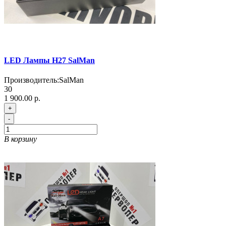
LED Лампы H27 SalMan
Производитель:
SalMan
30
1 900.00 р.
+
-
В корзину