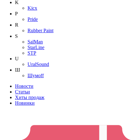
K
Kicx
P
Pride
R
Rubber Paint
S
SalMan
StarLine
STP
U
UralSound
Ш
Шумoff
Новости
Статьи
Хиты продаж
Новинки